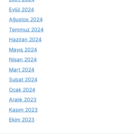
Eylül 2024
Ağustos 2024
Temmuz 2024
Haziran 2024
Mayıs 2024
Nisan 2024
Mart 2024
Şubat 2024
Ocak 2024
Aralık 2023
Kasım 2023
Ekim 2023