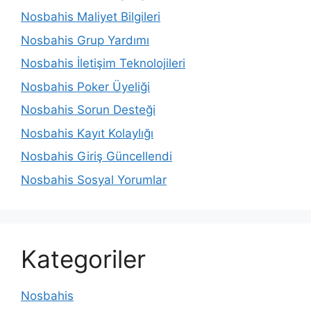
Nosbahis Maliyet Bilgileri
Nosbahis Grup Yardımı
Nosbahis İletişim Teknolojileri
Nosbahis Poker Üyeliği
Nosbahis Sorun Desteği
Nosbahis Kayıt Kolaylığı
Nosbahis Giriş Güncellendi
Nosbahis Sosyal Yorumlar
Kategoriler
Nosbahis