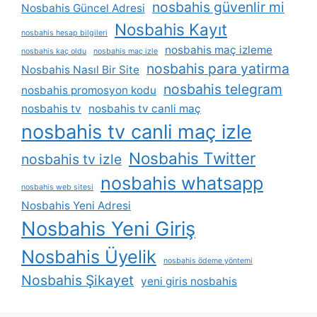
nosbahis güvenlir mi
Nosbahis Güncel Adresi
Nosbahis Kayıt
nosbahis hesap bilgileri
nosbahis maç izleme
nosbahis kaç oldu
nosbahis maç izle
nosbahis para yatirma
Nosbahis Nasıl Bir Site
nosbahis telegram
nosbahis promosyon kodu
nosbahis tv
nosbahis tv canli maç
nosbahis tv canli maç izle
Nosbahis Twitter
nosbahis tv izle
nosbahis whatsapp
nosbahis web sitesi
Nosbahis Yeni Adresi
Nosbahis Yeni Giriş
Nosbahis Üyelik
nosbahis ödeme yöntemi
Nosbahis Şikayet
yeni giris nosbahis