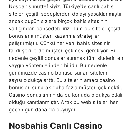
Nosbahis müttefikiyiz. Türkiye’de canlı bahis
siteleri çeşitli sebeplerden dolayı yasaklanmıştır
ancak bugün sizlere birçok bahis sitesinin
varlığından bahsedebiliriz. Tüm bu siteler çeşitli
bonuslarla müşteri kazanma stratejileri
geliştirmiştir. Çünkü her yeni bahis sitesinin
farklı şekillerde müşteri çekmesi gerekiyor. Bu
nedenle çeşitli bonuslar sunmak tüm sitelerin en
yaygın yöntemlerinden biridir. Bu nedenle
günümüzde casino bonusu sunan sitelerin
sayısı oldukça arttı. Bu sitelerin amacı casino
bonusları sunarak daha fazla müşteri çekmektir.
Casino bonuslarının da bu konuda oldukça etkili
olduğu kanıtlanmıştır. Artık bu web siteleri her
geçen gün daha da büyüyor.
Nosbahis Canlı Casino