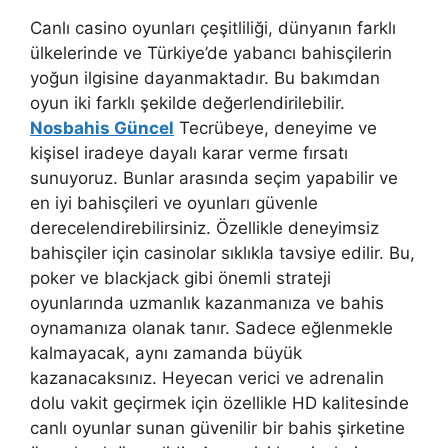
Canlı casino oyunları çeşitliliği, dünyanın farklı
ülkelerinde ve Türkiye’de yabancı bahisçilerin
yoğun ilgisine dayanmaktadır. Bu bakımdan
oyun iki farklı şekilde değerlendirilebilir.
Nosbahis Güncel
Tecrübeye, deneyime ve
kişisel iradeye dayalı karar verme fırsatı
sunuyoruz. Bunlar arasında seçim yapabilir ve
en iyi bahisçileri ve oyunları güvenle
derecelendirebilirsiniz. Özellikle deneyimsiz
bahisçiler için casinolar sıklıkla tavsiye edilir. Bu,
poker ve blackjack gibi önemli strateji
oyunlarında uzmanlık kazanmanıza ve bahis
oynamanıza olanak tanır. Sadece eğlenmekle
kalmayacak, aynı zamanda büyük
kazanacaksınız. Heyecan verici ve adrenalin
dolu vakit geçirmek için özellikle HD kalitesinde
canlı oyunlar sunan güvenilir bir bahis şirketine