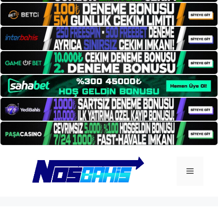
İçeriğe
atla
Menü