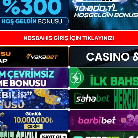
NOSBAHIS GİRİŞ İÇİN TIKLAYINIZ!