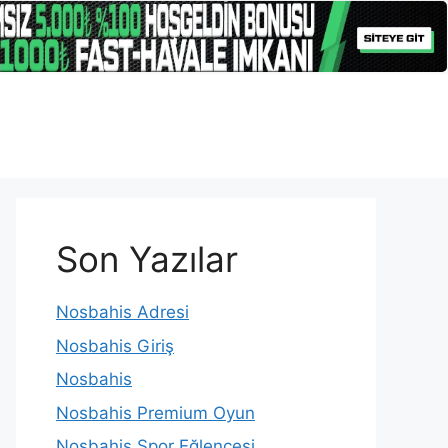
Son Yazılar
Nosbahis Adresi
Nosbahis Giriş
Nosbahis
Nosbahis Premium Oyun
Nosbahis Spor Eğlencesi