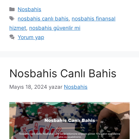
Kategoriler
Nosbahis
Etiketler
nosbahis canlı bahis
,
nosbahis finansal
hizmet
,
nosbahis güvenlir mi
Yorum yap
Nosbahis Canlı Bahis
Mayıs 18, 2024
yazar
Nosbahis