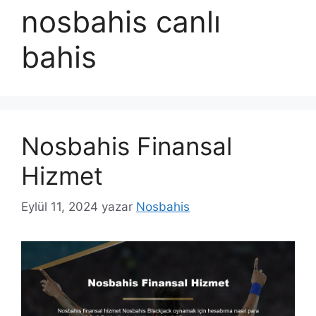
nosbahis canlı
bahis
Nosbahis Finansal
Hizmet
Eylül 11, 2024
yazar
Nosbahis