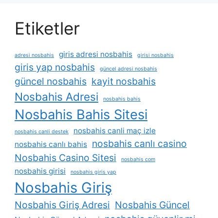
Etiketler
giris adresi nosbahis
adresi nosbahis
girisi nosbahis
giris yap nosbahis
güncel adresi nosbahis
güncel nosbahis
kayit nosbahis
Nosbahis Adresi
nosbahis bahis
Nosbahis Bahis Sitesi
nosbahis canli maç izle
nosbahis canli destek
nosbahis canlı casino
nosbahis canlı bahis
Nosbahis Casino Sitesi
nosbahis com
nosbahis girisi
nosbahis giris yap
Nosbahis Giriş
Nosbahis Giriş Adresi
Nosbahis Güncel