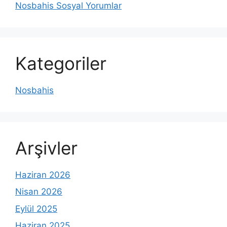
Nosbahis Sosyal Yorumlar
Kategoriler
Nosbahis
Arşivler
Haziran 2026
Nisan 2026
Eylül 2025
Haziran 2025