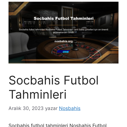
Socbahis Futbol
Tahminleri
Aralık 30, 2023
yazar
Nosbahis
Socbahis futbol tahminleri Nosbahis Futbol