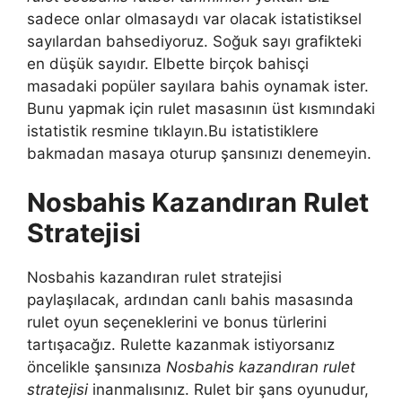
sadece onlar olmasaydı var olacak istatistiksel
sayılardan bahsediyoruz. Soğuk sayı grafikteki
en düşük sayıdır. Elbette birçok bahisçi
masadaki popüler sayılara bahis oynamak ister.
Bunu yapmak için rulet masasının üst kısmındaki
istatistik resmine tıklayın.Bu istatistiklere
bakmadan masaya oturup şansınızı denemeyin.
Nosbahis Kazandıran Rulet
Stratejisi
Nosbahis kazandıran rulet stratejisi
paylaşılacak, ardından canlı bahis masasında
rulet oyun seçeneklerini ve bonus türlerini
tartışacağız. Rulette kazanmak istiyorsanız
öncelikle şansınıza
Nosbahis kazandıran rulet
stratejisi
inanmalısınız. Rulet bir şans oyunudur,