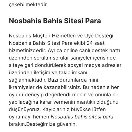
çekebilmektedir.
Nosbahis Bahis Sitesi Para
Nosbahis Müşteri Hizmetleri ve Üye Desteği
Nosbahis Bahis Sitesi Para ekibi 24 saat
hizmetinizdedir. Ayrıca online canlı destek hattı
üzerinden sorulan sorular saniyeler içerisinde
siteye geri döndürülerek sosyal medya adresleri
üzerinden iletişim ve takip imkanı
sağlanmaktadır. Bazı durumlarda mini
ikramiyeler de kazanabilirsiniz. Bu nedenle her
oyunu deneyip değerlendirmenin ve onunla ne
yapılacağına karar vermenin mantıklı olduğunu
düşünüyoruz. Kayıplarınız büyükse lütfen
oynamayı hemen
Nosbahis bahis sitesi para
bırakın.Desteğimize güvenin.