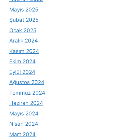
Mayıs 2025
Şubat 2025
Ocak 2025
Aralık 2024
Kasım 2024
Ekim 2024
Eylül 2024
Ağustos 2024
Temmuz 2024
Haziran 2024
Mayıs 2024
Nisan 2024
Mart 2024