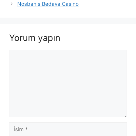
Nosbahis Bedava Casino
Yorum yapın
Yorum
İsim