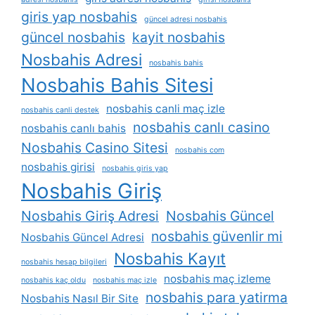
giris yap nosbahis
güncel adresi nosbahis
güncel nosbahis
kayit nosbahis
Nosbahis Adresi
nosbahis bahis
Nosbahis Bahis Sitesi
nosbahis canli maç izle
nosbahis canli destek
nosbahis canlı casino
nosbahis canlı bahis
Nosbahis Casino Sitesi
nosbahis com
nosbahis girisi
nosbahis giris yap
Nosbahis Giriş
Nosbahis Giriş Adresi
Nosbahis Güncel
nosbahis güvenlir mi
Nosbahis Güncel Adresi
Nosbahis Kayıt
nosbahis hesap bilgileri
nosbahis maç izleme
nosbahis kaç oldu
nosbahis maç izle
nosbahis para yatirma
Nosbahis Nasıl Bir Site