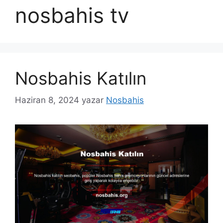
nosbahis tv
Nosbahis Katılın
Haziran 8, 2024
yazar
Nosbahis