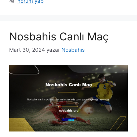
Yorum yap
Nosbahis Canlı Maç
Mart 30, 2024
yazar
Nosbahis