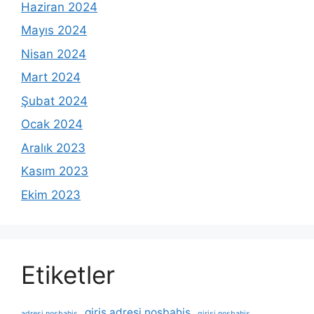
Haziran 2024
Mayıs 2024
Nisan 2024
Mart 2024
Şubat 2024
Ocak 2024
Aralık 2023
Kasım 2023
Ekim 2023
Etiketler
giris adresi nosbahis
adresi nosbahis
girisi nosbahis