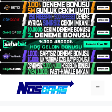
İçeriğe
atla
Menü