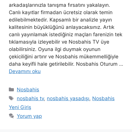
arkadaşlarınızla tanışma fırsatını yakalayın.
Canlı kayıtlar firmadan ücretsiz olarak temin
edilebilmektedir. Kapsamlı bir analizle yayın
kalitesinin büyüklüğünü anlayacaksınız. Artık
canlı yayınlamak istediğiniz maçları farenizin tek
tıklamasıyla izleyebilir ve Nosbahis TV üye
olabilirsiniz. Oyuna ilgi duymak oyunun
çekiciliğini artırır ve Nosbahis mükemmelliğiyle
daha keyifli hale getirilebilir. Nosbahis Oturum …
Devamını oku
Kategoriler
Nosbahis
Etiketler
nosbahis tv
,
nosbahis yasadışı
,
Nosbahis
Yeni Giriş
Yorum yap