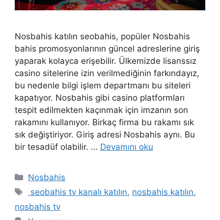
Nosbahis katılın seobahis, popüler Nosbahis
bahis promosyonlarının güncel adreslerine giriş
yaparak kolayca erişebilir. Ülkemizde lisanssız
casino sitelerine izin verilmediğinin farkındayız,
bu nedenle bilgi işlem departmanı bu siteleri
kapatıyor. Nosbahis gibi casino platformları
tespit edilmekten kaçınmak için imzanın son
rakamını kullanıyor. Birkaç firma bu rakamı sık
sık değiştiriyor. Giriş adresi Nosbahis aynı. Bu
bir tesadüf olabilir. …
Devamını oku
Kategoriler
Nosbahis
Etiketler
seobahis tv kanalı katılın
,
nosbahis katılın
,
nosbahis tv