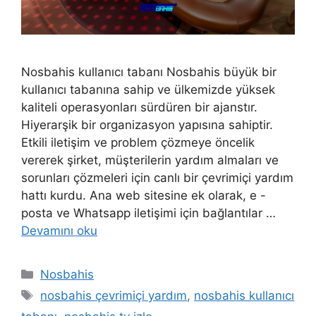
Nosbahis kullanıcı tabanı Nosbahis büyük bir
kullanıcı tabanına sahip ve ülkemizde yüksek
kaliteli operasyonları sürdüren bir ajanstır.
Hiyerarşik bir organizasyon yapısına sahiptir.
Etkili iletişim ve problem çözmeye öncelik
vererek şirket, müşterilerin yardım almaları ve
sorunları çözmeleri için canlı bir çevrimiçi yardım
hattı kurdu. Ana web sitesine ek olarak, e -
posta ve Whatsapp iletişimi için bağlantılar …
Devamını oku
Kategoriler
Nosbahis
Etiketler
nosbahis çevrimiçi yardım
,
nosbahis kullanıcı