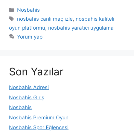
Kategoriler
Nosbahis
Etiketler
nosbahis canli maç izle
,
nosbahis kaliteli
oyun platformu
,
nosbahis yaratıcı uygulama
Yorum yap
Son Yazılar
Nosbahis Adresi
Nosbahis Giriş
Nosbahis
Nosbahis Premium Oyun
Nosbahis Spor Eğlencesi