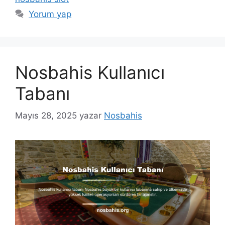
Yorum yap
Nosbahis Kullanıcı
Tabanı
Mayıs 28, 2025
yazar
Nosbahis