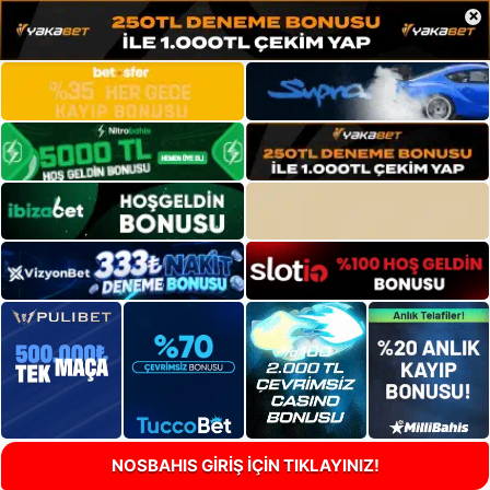
×
NOSBAHIS GİRİŞ İÇİN TIKLAYINIZ!