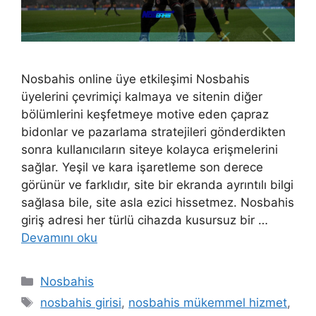
Nosbahis online üye etkileşimi Nosbahis
üyelerini çevrimiçi kalmaya ve sitenin diğer
bölümlerini keşfetmeye motive eden çapraz
bidonlar ve pazarlama stratejileri gönderdikten
sonra kullanıcıların siteye kolayca erişmelerini
sağlar. Yeşil ve kara işaretleme son derece
görünür ve farklıdır, site bir ekranda ayrıntılı bilgi
sağlasa bile, site asla ezici hissetmez. Nosbahis
giriş adresi her türlü cihazda kusursuz bir …
Devamını oku
Kategoriler
Nosbahis
Etiketler
nosbahis girisi
,
nosbahis mükemmel hizmet
,