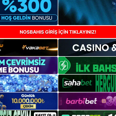
NOSBAHIS GİRİŞ İÇİN TIKLAYINIZ!