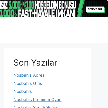
Son Yazılar
Nosbahis Adresi
Nosbahis Giriş
Nosbahis
Nosbahis Premium Oyun
Nosbahis Spor Eğlencesi