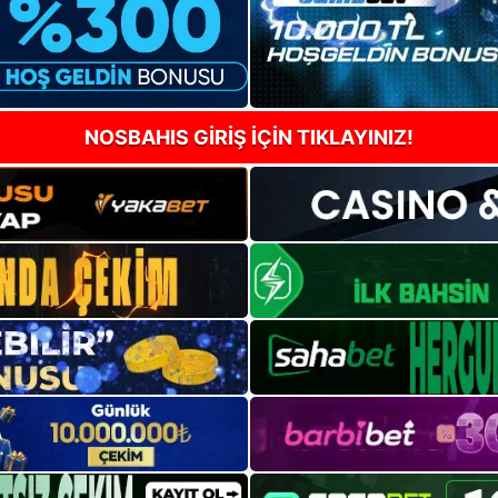
NOSBAHIS GİRİŞ İÇİN TIKLAYINIZ!