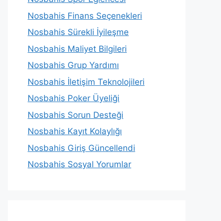
Nosbahis Finans Seçenekleri
Nosbahis Sürekli İyileşme
Nosbahis Maliyet Bilgileri
Nosbahis Grup Yardımı
Nosbahis İletişim Teknolojileri
Nosbahis Poker Üyeliği
Nosbahis Sorun Desteği
Nosbahis Kayıt Kolaylığı
Nosbahis Giriş Güncellendi
Nosbahis Sosyal Yorumlar