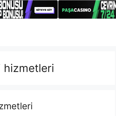
 hizmetleri
zmetleri