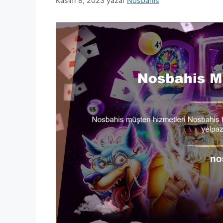
Kasım 8, 2023
yazar
Nosbahis