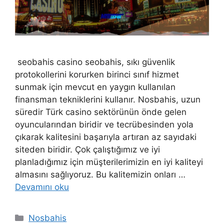
seobahis casino seobahis, sıkı güvenlik
protokollerini korurken birinci sınıf hizmet
sunmak için mevcut en yaygın kullanılan
finansman tekniklerini kullanır. Nosbahis, uzun
süredir Türk casino sektörünün önde gelen
oyuncularından biridir ve tecrübesinden yola
çıkarak kalitesini başarıyla artıran az sayıdaki
siteden biridir. Çok çalıştığımız ve iyi
planladığımız için müşterilerimizin en iyi kaliteyi
almasını sağlıyoruz. Bu kalitemizin onları …
Devamını oku
Kategoriler
Nosbahis