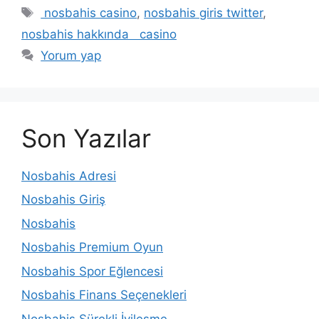
Etiketler
nosbahis casino
,
nosbahis giris twitter
,
nosbahis hakkında casino
Yorum yap
Son Yazılar
Nosbahis Adresi
Nosbahis Giriş
Nosbahis
Nosbahis Premium Oyun
Nosbahis Spor Eğlencesi
Nosbahis Finans Seçenekleri
Nosbahis Sürekli İyileşme