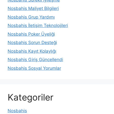
Nosbahis Maliyet Bilgileri
Nosbahis Grup Yardımı
Nosbahis İletişim Teknolojileri
Nosbahis Poker Üyeliği
Nosbahis Sorun Desteği
Nosbahis Kayıt Kolaylığı
Nosbahis Giriş Güncellendi
Nosbahis Sosyal Yorumlar
Kategoriler
Nosbahis