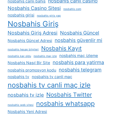
nosbahis canlı casino
nosbahis canlı bahis
Nosbahis Casino Sitesi
nosbahis com
nosbahis girisi
nosbahis giris yap
Nosbahis Giriş
Nosbahis Giriş Adresi
Nosbahis Güncel
nosbahis güvenlir mi
Nosbahis Güncel Adresi
Nosbahis Kayıt
nosbahis hesap bilgileri
nosbahis maç izleme
nosbahis kaç oldu
nosbahis maç izle
nosbahis para yatirma
Nosbahis Nasıl Bir Site
nosbahis telegram
nosbahis promosyon kodu
nosbahis tv
nosbahis tv canli maç
nosbahis tv canli maç izle
Nosbahis Twitter
nosbahis tv izle
nosbahis whatsapp
nosbahis web sitesi
Nosbahis Yeni Adresi