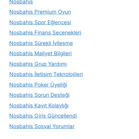
Nosbahis
Nosbahis Premium Oyun
Nosbahis Spor Eğlencesi
Nosbahis Finans Seçenekleri
Nosbahis Sürekli İyileşme
Nosbahis Maliyet Bilgileri
Nosbahis Grup Yardımı
Nosbahis İletişim Teknolojileri
Nosbahis Poker Üyeliği
Nosbahis Sorun Desteği
Nosbahis Kayıt Kolaylığı
Nosbahis Giriş Güncellendi
Nosbahis Sosyal Yorumlar