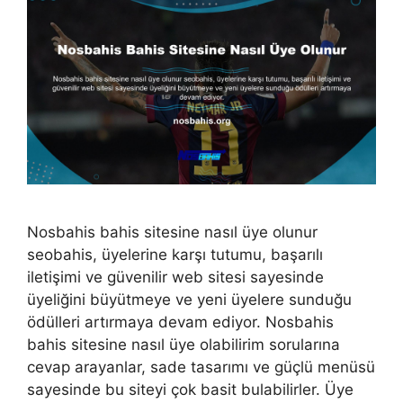
Nosbahis bahis sitesine nasıl üye olunur
seobahis, üyelerine karşı tutumu, başarılı
iletişimi ve güvenilir web sitesi sayesinde
üyeliğini büyütmeye ve yeni üyelere sunduğu
ödülleri artırmaya devam ediyor. Nosbahis
bahis sitesine nasıl üye olabilirim sorularına
cevap arayanlar, sade tasarımı ve güçlü menüsü
sayesinde bu siteyi çok basit bulabilirler. Üye