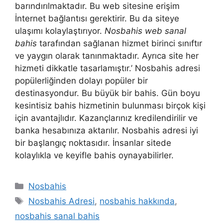
barındırılmaktadır. Bu web sitesine erişim
İnternet bağlantısı gerektirir. Bu da siteye
ulaşımı kolaylaştırıyor.
Nosbahis web sanal
bahis
tarafından sağlanan hizmet birinci sınıftır
ve yaygın olarak tanınmaktadır. Ayrıca site her
hizmeti dikkatle tasarlamıştır.’ Nosbahis adresi
popülerliğinden dolayı popüler bir
destinasyondur. Bu büyük bir bahis. Gün boyu
kesintisiz bahis hizmetinin bulunması birçok kişi
için avantajlıdır. Kazançlarınız kredilendirilir ve
banka hesabınıza aktarılır. Nosbahis adresi iyi
bir başlangıç ​​noktasıdır. İnsanlar sitede
kolaylıkla ve keyifle bahis oynayabilirler.
Kategoriler
Nosbahis
Etiketler
Nosbahis Adresi
,
nosbahis hakkında
,
nosbahis sanal bahis