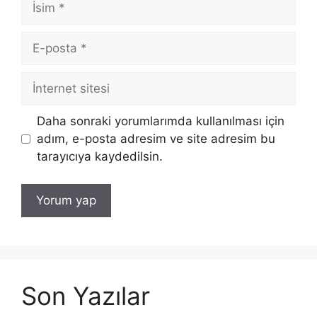
E-
posta
İnternet
sitesi
Daha sonraki yorumlarımda kullanılması için
adım, e-posta adresim ve site adresim bu
tarayıcıya kaydedilsin.
Son Yazılar