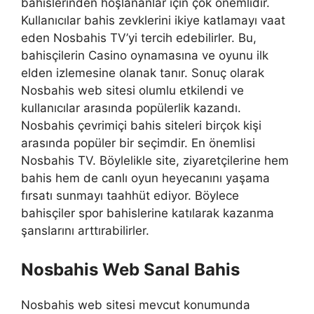
bahislerinden hoşlananlar için çok önemlidir.
Kullanıcılar bahis zevklerini ikiye katlamayı vaat
eden Nosbahis TV’yi tercih edebilirler. Bu,
bahisçilerin Casino oynamasına ve oyunu ilk
elden izlemesine olanak tanır. Sonuç olarak
Nosbahis web sitesi olumlu etkilendi ve
kullanıcılar arasında popülerlik kazandı.
Nosbahis çevrimiçi bahis siteleri birçok kişi
arasında popüler bir seçimdir. En önemlisi
Nosbahis TV. Böylelikle site, ziyaretçilerine hem
bahis hem de canlı oyun heyecanını yaşama
fırsatı sunmayı taahhüt ediyor. Böylece
bahisçiler spor bahislerine katılarak kazanma
şanslarını arttırabilirler.
Nosbahis Web Sanal Bahis
Nosbahis web sitesi mevcut konumunda