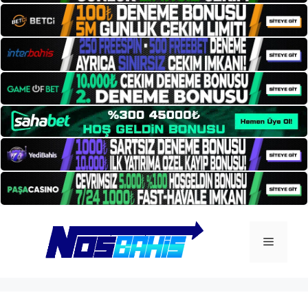
İçeriğe
atla
Menü