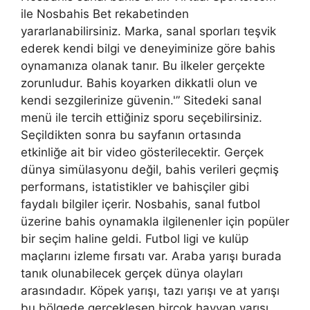
ile Nosbahis Bet rekabetinden
yararlanabilirsiniz. Marka, sanal sporları teşvik
ederek kendi bilgi ve deneyiminize göre bahis
oynamanıza olanak tanır. Bu ilkeler gerçekte
zorunludur. Bahis koyarken dikkatli olun ve
kendi sezgilerinize güvenin.'” Sitedeki sanal
menü ile tercih ettiğiniz sporu seçebilirsiniz.
Seçildikten sonra bu sayfanın ortasında
etkinliğe ait bir video gösterilecektir. Gerçek
dünya simülasyonu değil, bahis verileri geçmiş
performans, istatistikler ve bahisçiler gibi
faydalı bilgiler içerir. Nosbahis, sanal futbol
üzerine bahis oynamakla ilgilenenler için popüler
bir seçim haline geldi. Futbol ligi ve kulüp
maçlarını izleme fırsatı var. Araba yarışı burada
tanık olunabilecek gerçek dünya olayları
arasındadır. Köpek yarışı, tazı yarışı ve at yarışı
bu bölgede gerçekleşen birçok hayvan yarışı