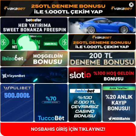
×
NOSBAHIS GİRİŞ İÇİN TIKLAYINIZ!