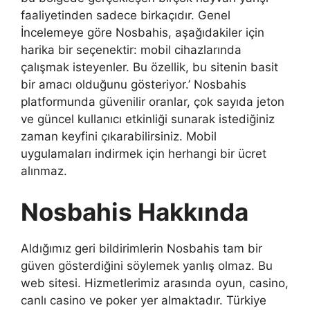
faaliyetinden sadece birkaçıdır. Genel
İncelemeye göre Nosbahis, aşağıdakiler için
harika bir seçenektir: mobil cihazlarında
çalışmak isteyenler. Bu özellik, bu sitenin basit
bir amacı olduğunu gösteriyor.’ Nosbahis
platformunda güvenilir oranlar, çok sayıda jeton
ve güncel kullanıcı etkinliği sunarak istediğiniz
zaman keyfini çıkarabilirsiniz. Mobil
uygulamaları indirmek için herhangi bir ücret
alınmaz.
Nosbahis Hakkında
Aldığımız geri bildirimlerin Nosbahis tam bir
güven gösterdiğini söylemek yanlış olmaz. Bu
web sitesi. Hizmetlerimiz arasında oyun, casino,
canlı casino ve poker yer almaktadır. Türkiye