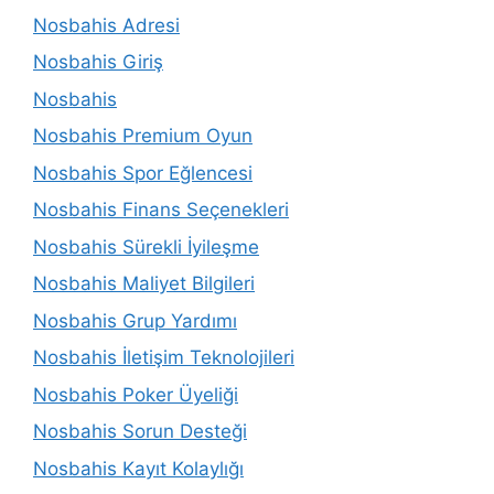
Nosbahis Adresi
Nosbahis Giriş
Nosbahis
Nosbahis Premium Oyun
Nosbahis Spor Eğlencesi
Nosbahis Finans Seçenekleri
Nosbahis Sürekli İyileşme
Nosbahis Maliyet Bilgileri
Nosbahis Grup Yardımı
Nosbahis İletişim Teknolojileri
Nosbahis Poker Üyeliği
Nosbahis Sorun Desteği
Nosbahis Kayıt Kolaylığı