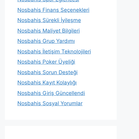
Nosbahis Finans Seçenekleri
Nosbahis Sürekli İyileşme
Nosbahis Maliyet Bilgileri
Nosbahis Grup Yardımı
Nosbahis İletişim Teknolojileri
Nosbahis Poker Üyeliği
Nosbahis Sorun Desteği
Nosbahis Kayıt Kolaylığı
Nosbahis Giriş Güncellendi
Nosbahis Sosyal Yorumlar