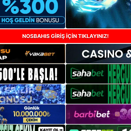
NOSBAHIS GİRİŞ İÇİN TIKLAYINIZ!