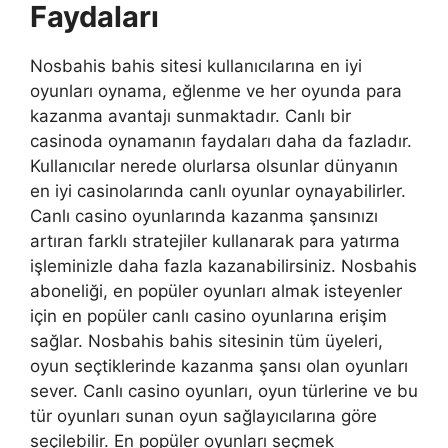
Faydaları
Nosbahis bahis sitesi kullanıcılarına en iyi
oyunları oynama, eğlenme ve her oyunda para
kazanma avantajı sunmaktadır. Canlı bir
casinoda oynamanın faydaları daha da fazladır.
Kullanıcılar nerede olurlarsa olsunlar dünyanın
en iyi casinolarında canlı oyunlar oynayabilirler.
Canlı casino oyunlarında kazanma şansınızı
artıran farklı stratejiler kullanarak para yatırma
işleminizle daha fazla kazanabilirsiniz. Nosbahis
aboneliği, en popüler oyunları almak isteyenler
için en popüler canlı casino oyunlarına erişim
sağlar. Nosbahis bahis sitesinin tüm üyeleri,
oyun seçtiklerinde kazanma şansı olan oyunları
sever. Canlı casino oyunları, oyun türlerine ve bu
tür oyunları sunan oyun sağlayıcılarına göre
seçilebilir. En popüler oyunları seçmek