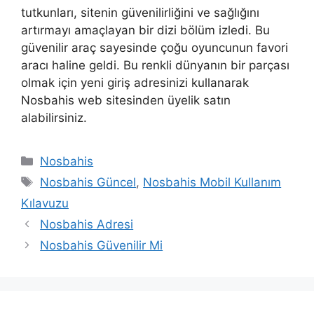
tutkunları, sitenin güvenilirliğini ve sağlığını
artırmayı amaçlayan bir dizi bölüm izledi. Bu
güvenilir araç sayesinde çoğu oyuncunun favori
aracı haline geldi. Bu renkli dünyanın bir parçası
olmak için yeni giriş adresinizi kullanarak
Nosbahis web sitesinden üyelik satın
alabilirsiniz.
Kategoriler
Nosbahis
Etiketler
Nosbahis Güncel
,
Nosbahis Mobil Kullanım
Kılavuzu
Nosbahis Adresi
Nosbahis Güvenilir Mi