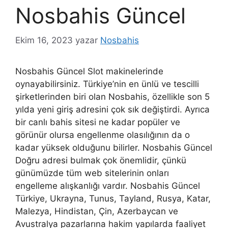
Nosbahis Güncel
Ekim 16, 2023
yazar
Nosbahis
Nosbahis Güncel Slot makinelerinde
oynayabilirsiniz. Türkiye’nin en ünlü ve tescilli
şirketlerinden biri olan Nosbahis, özellikle son 5
yılda yeni giriş adresini çok sık değiştirdi. Ayrıca
bir canlı bahis sitesi ne kadar popüler ve
görünür olursa engellenme olasılığının da o
kadar yüksek olduğunu bilirler. Nosbahis Güncel
Doğru adresi bulmak çok önemlidir, çünkü
günümüzde tüm web sitelerinin onları
engelleme alışkanlığı vardır. Nosbahis Güncel
Türkiye, Ukrayna, Tunus, Tayland, Rusya, Katar,
Malezya, Hindistan, Çin, Azerbaycan ve
Avustralya pazarlarına hakim yapılarda faaliyet