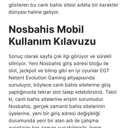
gösteren bu canlı bahis sitesi adeta bir karakter
dünyası haline geliyor.
Nosbahis Mobil
Kullanım Kılavuzu
Sonuç olarak sayfa çok ilgi görüyor ve sürekli
siliniyor. Yeni Nosbahis giriş adresi bloğu ile
slot, jackpot ve blimp gibi en iyi oyunlar EGT
Netent Evolution Gaming altyapısında
sunuluyor, böylece canlı bahis sitelerine giriş
yaptığınızda tekrar slot talep edebilirsiniz. Tabii
ki, canlı bahis sitelerine erişim sorunludur.
Nosbahis, gerçek zamanlı bahis sitelerinin
üyelerine, yeni bir giriş adresi değişikliği
durumunda yeni bir alan adı ile çalışma
avantajını her zaman sunabilmiştir. İsmin