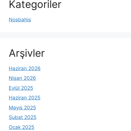
Kategoriler
Nosbahis
Arşivler
Haziran 2026
Nisan 2026
Eylül 2025
Haziran 2025
Mayıs 2025
Şubat 2025
Ocak 2025