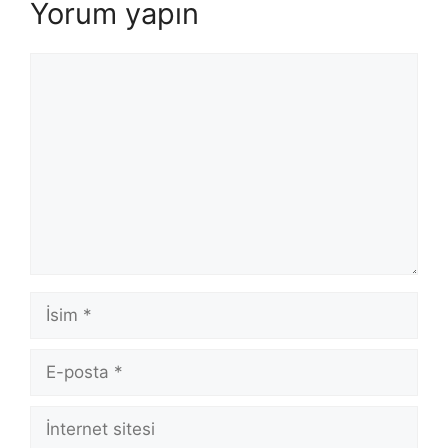
Yorum yapın
Yorum
İsim
E-
posta
İnternet
sitesi