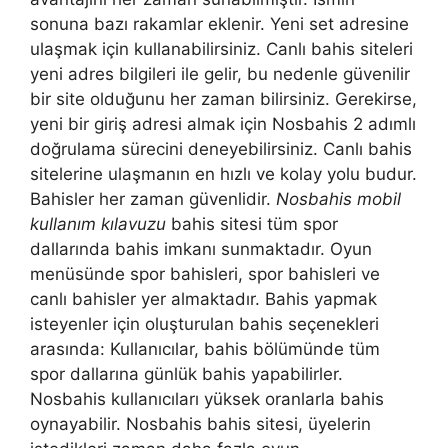
sonuna bazı rakamlar eklenir. Yeni set adresine
ulaşmak için kullanabilirsiniz. Canlı bahis siteleri
yeni adres bilgileri ile gelir, bu nedenle güvenilir
bir site olduğunu her zaman bilirsiniz. Gerekirse,
yeni bir giriş adresi almak için Nosbahis 2 adımlı
doğrulama sürecini deneyebilirsiniz. Canlı bahis
sitelerine ulaşmanın en hızlı ve kolay yolu budur.
Bahisler her zaman güvenlidir.
Nosbahis mobil
kullanım kılavuzu
bahis sitesi tüm spor
dallarında bahis imkanı sunmaktadır. Oyun
menüsünde spor bahisleri, spor bahisleri ve
canlı bahisler yer almaktadır. Bahis yapmak
isteyenler için oluşturulan bahis seçenekleri
arasında: Kullanıcılar, bahis bölümünde tüm
spor dallarına günlük bahis yapabilirler.
Nosbahis kullanıcıları yüksek oranlarla bahis
oynayabilir. Nosbahis bahis sitesi, üyelerin