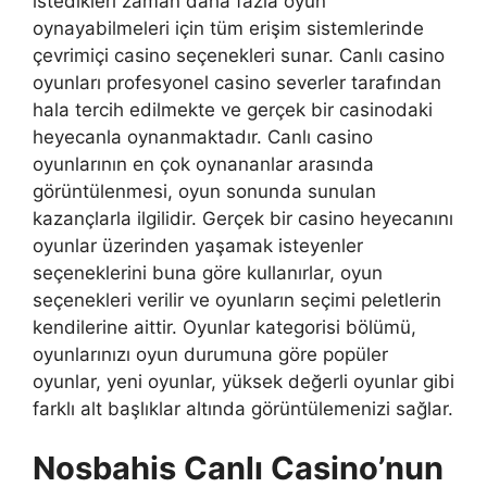
istedikleri zaman daha fazla oyun
oynayabilmeleri için tüm erişim sistemlerinde
çevrimiçi casino seçenekleri sunar. Canlı casino
oyunları profesyonel casino severler tarafından
hala tercih edilmekte ve gerçek bir casinodaki
heyecanla oynanmaktadır. Canlı casino
oyunlarının en çok oynananlar arasında
görüntülenmesi, oyun sonunda sunulan
kazançlarla ilgilidir. Gerçek bir casino heyecanını
oyunlar üzerinden yaşamak isteyenler
seçeneklerini buna göre kullanırlar, oyun
seçenekleri verilir ve oyunların seçimi peletlerin
kendilerine aittir. Oyunlar kategorisi bölümü,
oyunlarınızı oyun durumuna göre popüler
oyunlar, yeni oyunlar, yüksek değerli oyunlar gibi
farklı alt başlıklar altında görüntülemenizi sağlar.
Nosbahis Canlı Casino’nun