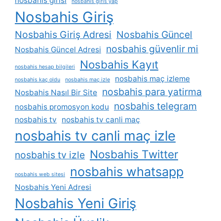
nosbahis girisi
nosbahis giris yap
Nosbahis Giriş
Nosbahis Giriş Adresi
Nosbahis Güncel
nosbahis güvenlir mi
Nosbahis Güncel Adresi
Nosbahis Kayıt
nosbahis hesap bilgileri
nosbahis maç izleme
nosbahis kaç oldu
nosbahis maç izle
nosbahis para yatirma
Nosbahis Nasıl Bir Site
nosbahis telegram
nosbahis promosyon kodu
nosbahis tv
nosbahis tv canli maç
nosbahis tv canli maç izle
Nosbahis Twitter
nosbahis tv izle
nosbahis whatsapp
nosbahis web sitesi
Nosbahis Yeni Adresi
Nosbahis Yeni Giriş