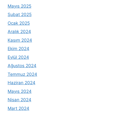
Mayıs 2025
Şubat 2025
Ocak 2025
Aralık 2024
Kasım 2024
Ekim 2024
Eylül 2024
Ağustos 2024
Temmuz 2024
Haziran 2024
Mayıs 2024
Nisan 2024
Mart 2024