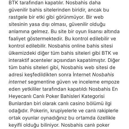
BTK tarafından kapatılır. Nosbahis daha
güvenilir bahis sitelerinden biridir, ancak bu
rastgele bir etki gibi görünmüyor. Bir web
sitesinin yasa dışı olması, güvenilir olduğu
anlamına gelmez. Bu site bir oyun lisansı altında
faaliyet göstermektedir. Bu kontrol edilebilir ve
kontrol edilebilir. Nosbahis online bahis sitesi
ülkemizdeki diğer tüm bahis siteleri gibi BTK ve
interaktif acenteler açısından kapatılmıştır. Diğer
tüm bahis siteleri gibi, Nosbahis web sitesi de
adresi keşfedildikten sonra İnternet
Nosbahis
internet
segmentine güven ve inceleme empoze
eden yetkililer tarafından kapatıldı Nosbahis En
Heyecanlı Canlı Poker Bahisleri Kategorisi
Bunlardan biri olarak canlı casino bölümü ilgi
odağıdır. Pokerin, krupiyelerle ve canlı rakiplerle
ortak oyunlar oynadığınız bu ortamda özellikle
keyifli olduğu biliniyor. Nosbahis canlı poker