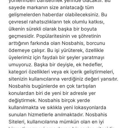
yönlerinden bahsetmek yerinde olacaktır. Bu
sayede markanın size anlatacağı tüm
gelişmelerden haberdar olabileceksiniz. Bu
çevresel rahatsızlıkların tek olumlu katkısı,
ülkenin sürekli olarak başka bir boyuta
geçmesidir. Popülaritesinin ve şöhretinin
arttığının farkında olan Nosbahis, borcunu
ödemeye çalışır. Bu işi yürüterek, özellikle
üyelerimiz için faydalı bir şeyler yaratmayı
umuyoruz. Başka bir deyişle, ek hedefler,
kategori özellikleri veya ek içerik geliştirmeleri,
sitenizin kullanıcılarına verdiğiniz değeri yansıtır.
Nosbahis bugünlerde en çok tartışılan
konulardan biri de yeni bir adresle yer
değiştirmek. Nosbahis birçok yerde
kullanılmakta ve sıklıkla yeni lokasyonlarda
sunulan hizmetlerle anılmaktadır. Nosbahis
Siteleri, kullanıcılarına mümkün olan en iyi