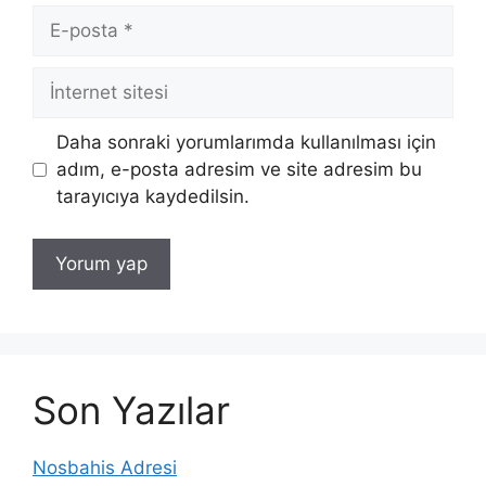
E-
posta
İnternet
sitesi
Daha sonraki yorumlarımda kullanılması için
adım, e-posta adresim ve site adresim bu
tarayıcıya kaydedilsin.
Son Yazılar
Nosbahis Adresi