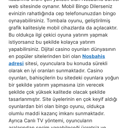
web sitesinde oynanır. Mobil Bingo Dilerseniz
evinizin rahatlığında cep telefonunuzdan bingo
oynayabilirsiniz. Tombala oyunu, geliştirilmiş
grafik kalitesiyle mobil cihazlarda da açılacaktır.
Bu oldukça ilgi çekici oyuna yatırım yapmak
istiyorsanız bu şekilde kolayca yatırım
yapabilirsiniz. Dijital casino oyunları dünyasının
en popüler sitelerinden biri olan
Nosbahis
adresi
sitesi, oyunculara bu konuda sürekli
olarak en iyi oranları sunmaktadır. Casino
oyunları, bahisçilerin bu sitedeki oyunlara yoğun
bir şekilde yatırım yapmasına izin verecek
şekilde çok yüksek kalitede olacak şekilde
tasarlanmıştır. Site üyelerinin en çok keyif aldığı
oyunlardan biri olan bingo oyunu, oldukça
olumlu maddi kazanç imkanı sunmaktadır.
Ayrıca Canlı TV yöntemi, oyuncuların
aralarından seçim yapabileceği ücretsiz ve