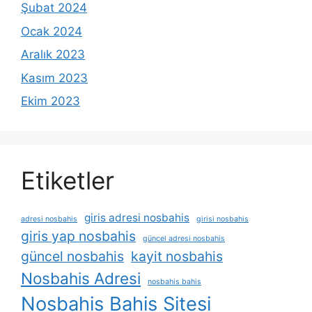
Şubat 2024
Ocak 2024
Aralık 2023
Kasım 2023
Ekim 2023
Etiketler
giris adresi nosbahis
adresi nosbahis
girisi nosbahis
giris yap nosbahis
güncel adresi nosbahis
güncel nosbahis
kayit nosbahis
Nosbahis Adresi
nosbahis bahis
Nosbahis Bahis Sitesi