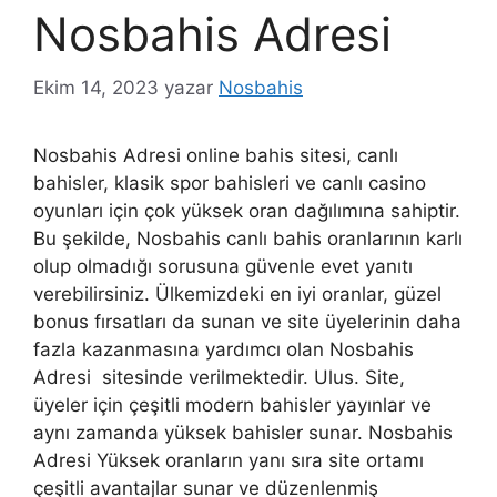
Nosbahis Adresi
Ekim 14, 2023
yazar
Nosbahis
Nosbahis Adresi online bahis sitesi, canlı
bahisler, klasik spor bahisleri ve canlı casino
oyunları için çok yüksek oran dağılımına sahiptir.
Bu şekilde, Nosbahis canlı bahis oranlarının karlı
olup olmadığı sorusuna güvenle evet yanıtı
verebilirsiniz. Ülkemizdeki en iyi oranlar, güzel
bonus fırsatları da sunan ve site üyelerinin daha
fazla kazanmasına yardımcı olan Nosbahis
Adresi sitesinde verilmektedir. Ulus. Site,
üyeler için çeşitli modern bahisler yayınlar ve
aynı zamanda yüksek bahisler sunar. Nosbahis
Adresi Yüksek oranların yanı sıra site ortamı
çeşitli avantajlar sunar ve düzenlenmiş