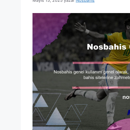
Mayıs 15, 2025
yazar
Nosbahis