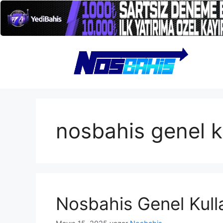
İçeriğe
atla
nosbahis genel k
Nosbahis Genel Kull