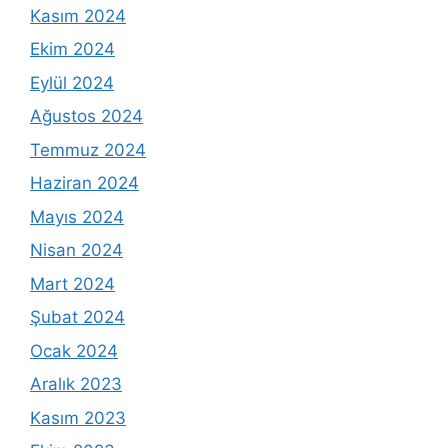
Kasım 2024
Ekim 2024
Eylül 2024
Ağustos 2024
Temmuz 2024
Haziran 2024
Mayıs 2024
Nisan 2024
Mart 2024
Şubat 2024
Ocak 2024
Aralık 2023
Kasım 2023