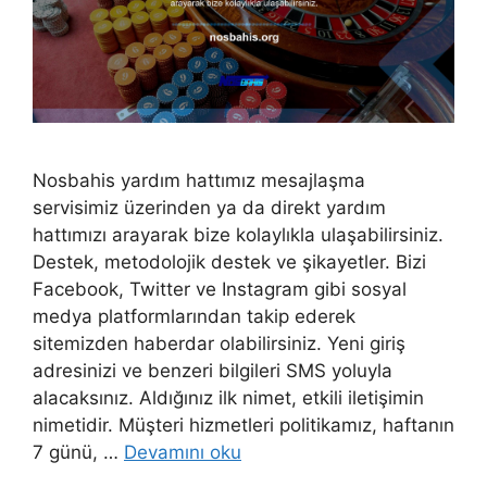
Nosbahis yardım hattımız mesajlaşma
servisimiz üzerinden ya da direkt yardım
hattımızı arayarak bize kolaylıkla ulaşabilirsiniz.
Destek, metodolojik destek ve şikayetler. Bizi
Facebook, Twitter ve Instagram gibi sosyal
medya platformlarından takip ederek
sitemizden haberdar olabilirsiniz. Yeni giriş
adresinizi ve benzeri bilgileri SMS yoluyla
alacaksınız. Aldığınız ilk nimet, etkili iletişimin
nimetidir. Müşteri hizmetleri politikamız, haftanın
7 günü, …
Devamını oku