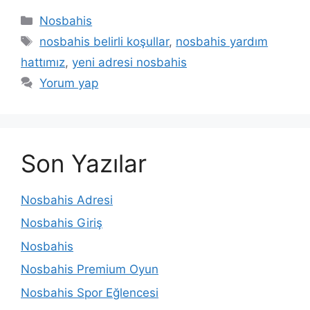
Kategoriler
Nosbahis
Etiketler
nosbahis belirli koşullar
,
nosbahis yardım
hattımız
,
yeni adresi nosbahis
Yorum yap
Son Yazılar
Nosbahis Adresi
Nosbahis Giriş
Nosbahis
Nosbahis Premium Oyun
Nosbahis Spor Eğlencesi