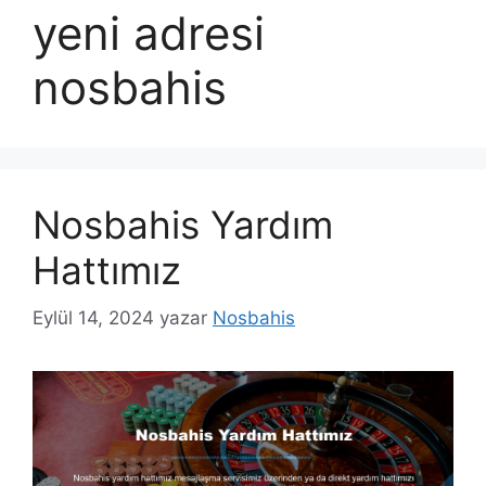
yeni adresi
nosbahis
Nosbahis Yardım
Hattımız
Eylül 14, 2024
yazar
Nosbahis