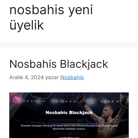
nosbahis yeni
üyelik
Nosbahis Blackjack
Aralık 4, 2024
yazar
Nosbahis