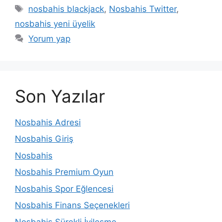
Etiketler
nosbahis blackjack
,
Nosbahis Twitter
,
nosbahis yeni üyelik
Yorum yap
Son Yazılar
Nosbahis Adresi
Nosbahis Giriş
Nosbahis
Nosbahis Premium Oyun
Nosbahis Spor Eğlencesi
Nosbahis Finans Seçenekleri
Nosbahis Sürekli İyileşme