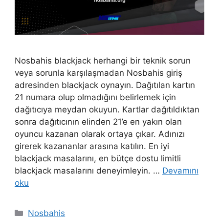
Nosbahis blackjack herhangi bir teknik sorun
veya sorunla karşılaşmadan Nosbahis giriş
adresinden blackjack oynayın. Dağıtılan kartın
21 numara olup olmadığını belirlemek için
dağıtıcıya meydan okuyun. Kartlar dağıtıldıktan
sonra dağıtıcının elinden 21’e en yakın olan
oyuncu kazanan olarak ortaya çıkar. Adınızı
girerek kazananlar arasına katılın. En iyi
blackjack masalarını, en bütçe dostu limitli
blackjack masalarını deneyimleyin. …
Devamını
oku
Kategoriler
Nosbahis