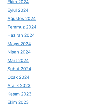
Ekim 2024
Eylül 2024
Ağustos 2024
Temmuz 2024
Haziran 2024
Mayıs 2024
Nisan 2024
Mart 2024
Şubat 2024
Ocak 2024
Aralık 2023
Kasım 2023
Ekim 2023