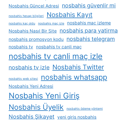
nosbahis güvenlir mi
Nosbahis Güncel Adresi
Nosbahis Kayıt
nosbahis hesap bilgileri
nosbahis maç izleme
nosbahis kaç oldu
nosbahis maç izle
nosbahis para yatirma
Nosbahis Nasıl Bir Site
nosbahis telegram
nosbahis promosyon kodu
nosbahis tv
nosbahis tv canli maç
nosbahis tv canli maç izle
Nosbahis Twitter
nosbahis tv izle
nosbahis whatsapp
nosbahis web sitesi
Nosbahis Yeni Adresi
Nosbahis Yeni Giriş
Nosbahis Üyelik
nosbahis ödeme yöntemi
Nosbahis Şikayet
yeni giris nosbahis