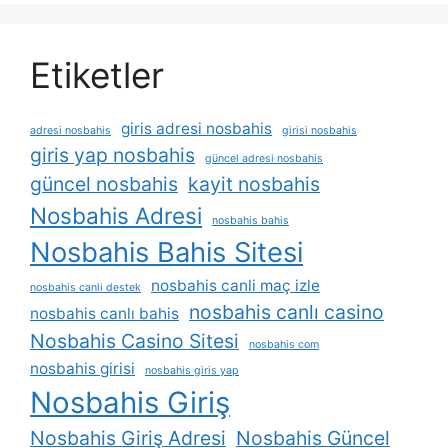
Etiketler
giris adresi nosbahis
adresi nosbahis
girisi nosbahis
giris yap nosbahis
güncel adresi nosbahis
güncel nosbahis
kayit nosbahis
Nosbahis Adresi
nosbahis bahis
Nosbahis Bahis Sitesi
nosbahis canli maç izle
nosbahis canli destek
nosbahis canlı casino
nosbahis canlı bahis
Nosbahis Casino Sitesi
nosbahis com
nosbahis girisi
nosbahis giris yap
Nosbahis Giriş
Nosbahis Giriş Adresi
Nosbahis Güncel