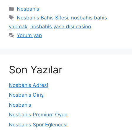
Kategoriler
Nosbahis
Etiketler
Nosbahis Bahis Sitesi
,
nosbahis bahis
yapmak
,
nosbahis yasa dışı casino
Yorum yap
Son Yazılar
Nosbahis Adresi
Nosbahis Giriş
Nosbahis
Nosbahis Premium Oyun
Nosbahis Spor Eğlencesi