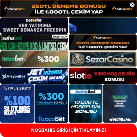
×
NOSBAHIS GİRİŞ İÇİN TIKLAYINIZ!