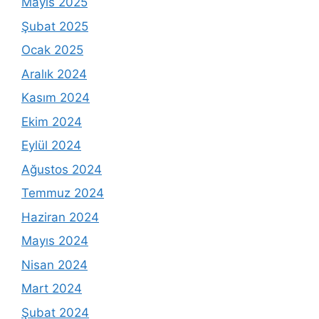
Mayıs 2025
Şubat 2025
Ocak 2025
Aralık 2024
Kasım 2024
Ekim 2024
Eylül 2024
Ağustos 2024
Temmuz 2024
Haziran 2024
Mayıs 2024
Nisan 2024
Mart 2024
Şubat 2024