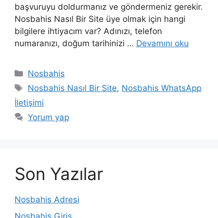
başvuruyu doldurmanız ve göndermeniz gerekir.
Nosbahis Nasıl Bir Site üye olmak için hangi
bilgilere ihtiyacım var? Adınızı, telefon
numaranızı, doğum tarihinizi …
Devamını oku
Kategoriler
Nosbahis
Etiketler
Nosbahis Nasıl Bir Site
,
Nosbahis WhatsApp
İletişimi
Yorum yap
Son Yazılar
Nosbahis Adresi
Nosbahis Giriş