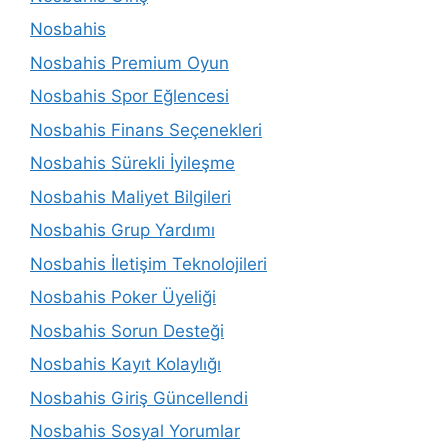
Nosbahis
Nosbahis Premium Oyun
Nosbahis Spor Eğlencesi
Nosbahis Finans Seçenekleri
Nosbahis Sürekli İyileşme
Nosbahis Maliyet Bilgileri
Nosbahis Grup Yardımı
Nosbahis İletişim Teknolojileri
Nosbahis Poker Üyeliği
Nosbahis Sorun Desteği
Nosbahis Kayıt Kolaylığı
Nosbahis Giriş Güncellendi
Nosbahis Sosyal Yorumlar