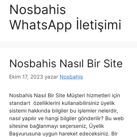
Nosbahis
WhatsApp İletişimi
Nosbahis Nasıl Bir Site
Ekim 17, 2023
yazar
Nosbahis
Nosbahis Nasıl Bir Site Müşteri hizmetleri için
standart özelliklerini kullanabilirsiniz üyelik
sistemi hakkında bilgiler bu işlemler nelerdir,
nasıl yapılır ve hangi bilgiler gönderilir? Bu web
sitesine bağlanmayı seçerseniz, Üyelik
Başvurusuna uygun hareket edeceksiniz. Bir