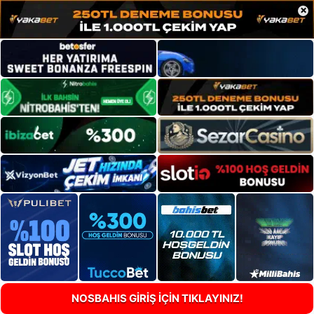
×
NOSBAHIS GİRİŞ İÇİN TIKLAYINIZ!