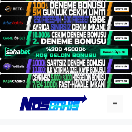
İçeriğe
atla
Menü