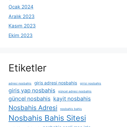
Ocak 2024
Aralık 2023
Kasım 2023
Ekim 2023
Etiketler
giris adresi nosbahis
adresi nosbahis
girisi nosbahis
giris yap nosbahis
güncel adresi nosbahis
güncel nosbahis
kayit nosbahis
Nosbahis Adresi
nosbahis bahis
Nosbahis Bahis Sitesi