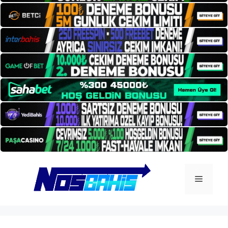
İçeriğe
atla
Menü