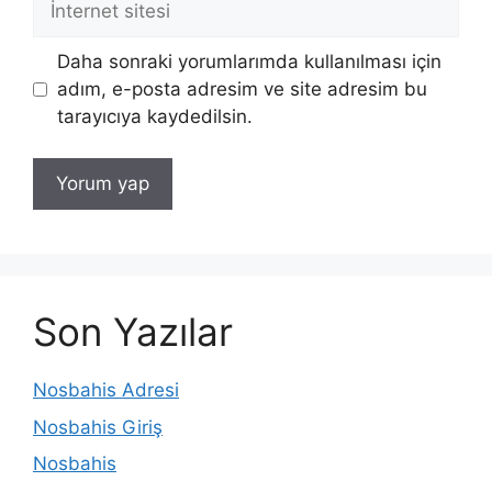
sitesi
Daha sonraki yorumlarımda kullanılması için
adım, e-posta adresim ve site adresim bu
tarayıcıya kaydedilsin.
Son Yazılar
Nosbahis Adresi
Nosbahis Giriş
Nosbahis