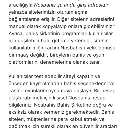
aracılığıyla
Nosbahis şu anda giriş adresidir
yalnızca sitelerimizin oturum açma
bağlantılarına erişilir. Diğer sitelerin adreslerini
manuel olarak kopyalayıp onlara gidebilirsiniz.”
Ayrıca, bahis şirketinin programları kullanıcılar
için erişilebilir hale getirme yeteneği, sitenin
kullanılabilirliğini artırır.Nosbahis üyelik bonusu
bir maaş değildir, bireylerin bahis ve oyun
platformlarını denemelerine olanak tanır.
Kullanıcılar test edebilir siteyi kapatın ve
önceden kayıt olmadan bahis seçeneklerini ve
casino oyunlarını oynamaya başlayın.Bir hesap
oluşturabilmek için kişisel Nosbahis hesap
bilgilerinizi Nosbahis Bahis Şirketine doğru ve
eksiksiz olarak vermeniz gerekmektedir. Bahis
siteleri, müşterilerine para kabul etmek ve
dağıtmak için sürekli olarak en güvenilir araçları