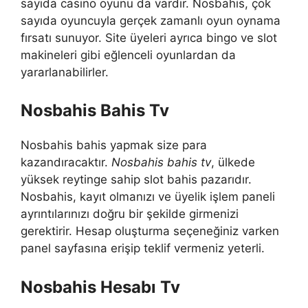
sayıda casino oyunu da vardır. Nosbahis, çok
sayıda oyuncuyla gerçek zamanlı oyun oynama
fırsatı sunuyor. Site üyeleri ayrıca bingo ve slot
makineleri gibi eğlenceli oyunlardan da
yararlanabilirler.
Nosbahis Bahis Tv
Nosbahis bahis yapmak size para
kazandıracaktır.
Nosbahis bahis tv
, ülkede
yüksek reytinge sahip slot bahis pazarıdır.
Nosbahis, kayıt olmanızı ve üyelik işlem paneli
ayrıntılarınızı doğru bir şekilde girmenizi
gerektirir. Hesap oluşturma seçeneğiniz varken
panel sayfasına erişip teklif vermeniz yeterli.
Nosbahis Hesabı Tv