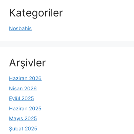
Kategoriler
Nosbahis
Arşivler
Haziran 2026
Nisan 2026
Eylül 2025
Haziran 2025
Mayıs 2025
Şubat 2025