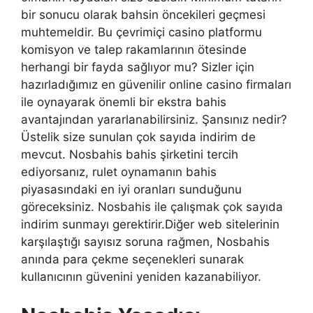
bir sonucu olarak bahsin öncekileri geçmesi
muhtemeldir. Bu çevrimiçi casino platformu
komisyon ve talep rakamlarının ötesinde
herhangi bir fayda sağlıyor mu? Sizler için
hazırladığımız en güvenilir online casino firmaları
ile oynayarak önemli bir ekstra bahis
avantajından yararlanabilirsiniz. Şansınız nedir?
Üstelik size sunulan çok sayıda indirim de
mevcut. Nosbahis bahis şirketini tercih
ediyorsanız, rulet oynamanın bahis
piyasasındaki en iyi oranları sunduğunu
göreceksiniz. Nosbahis ile çalışmak çok sayıda
indirim sunmayı gerektirir.Diğer web sitelerinin
karşılaştığı sayısız soruna rağmen, Nosbahis
anında para çekme seçenekleri sunarak
kullanıcının güvenini yeniden kazanabiliyor.