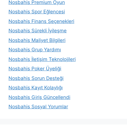
Nosbahis Premium Oyun
Nosbahis Spor Eğlencesi
Nosbahis Finans Seçenekleri
Nosbahis Sürekli İyileşme
Nosbahis Maliyet Bilgileri
Nosbahis Grup Yardımı
Nosbahis İletişim Teknolojileri
Nosbahis Poker Üyeliği
Nosbahis Sorun Desteği
Nosbahis Kayıt Kolaylığı
Nosbahis Giriş Güncellendi
Nosbahis Sosyal Yorumlar