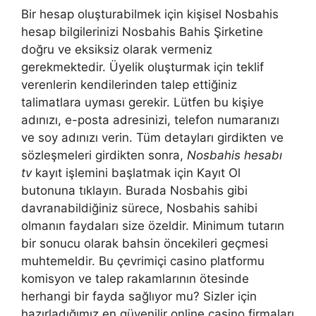
Bir hesap oluşturabilmek için kişisel Nosbahis
hesap bilgilerinizi Nosbahis Bahis Şirketine
doğru ve eksiksiz olarak vermeniz
gerekmektedir. Üyelik oluşturmak için teklif
verenlerin kendilerinden talep ettiğiniz
talimatlara uyması gerekir. Lütfen bu kişiye
adınızı, e-posta adresinizi, telefon numaranızı
ve soy adınızı verin. Tüm detayları girdikten ve
sözleşmeleri girdikten sonra,
Nosbahis hesabı
tv
kayıt işlemini başlatmak için Kayıt Ol
butonuna tıklayın. Burada Nosbahis gibi
davranabildiğiniz sürece, Nosbahis sahibi
olmanın faydaları size özeldir. Minimum tutarın
bir sonucu olarak bahsin öncekileri geçmesi
muhtemeldir. Bu çevrimiçi casino platformu
komisyon ve talep rakamlarının ötesinde
herhangi bir fayda sağlıyor mu? Sizler için
hazırladığımız en güvenilir online casino firmaları