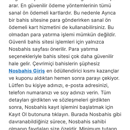
arar. En güvenilir ödeme yöntemlerinin tümü
sanal ön ödemeli kartlardır. Bu nedenle Ayrıca
bir bahis sitesine para gönderirken sanal ön
ödemeli kart hizmetini de kullanabilirsiniz. Bu
olmadan para yatırma işlemi mümkün değildir.
Güvenli bahis sitesi işlemleri için yalnızca
Nosbahis sayfası önerilir. Para yatırma
seçenekleriyle bahis sitesi çok daha güvenilir
hale gelir. Çevrimiçi bahislerin şüphesiz
Nosbahis Giriş
en ödüllendirici kısmı kazançlar
ve kuponu aldıktan hemen sonra parayı çekiyor.
Lütfen bu kişiye adınızı, e-posta adresinizi,
telefon numaranızı ve soy adınızı verin. Tüm
detayları girdikten ve sözleşmeleri girdikten
sonra, Nosbahis kayıt işlemini başlatmak için
Kayıt Ol butonuna tıklayın. Burada Nosbahis gibi
davranabildiğiniz sürece, Nosbahis sahibi
olmanın faydaları size özeldir. Minimum tutarın