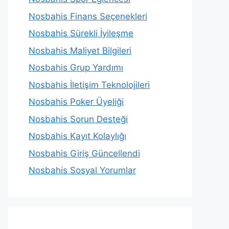
Nosbahis Finans Seçenekleri
Nosbahis Sürekli İyileşme
Nosbahis Maliyet Bilgileri
Nosbahis Grup Yardımı
Nosbahis İletişim Teknolojileri
Nosbahis Poker Üyeliği
Nosbahis Sorun Desteği
Nosbahis Kayıt Kolaylığı
Nosbahis Giriş Güncellendi
Nosbahis Sosyal Yorumlar