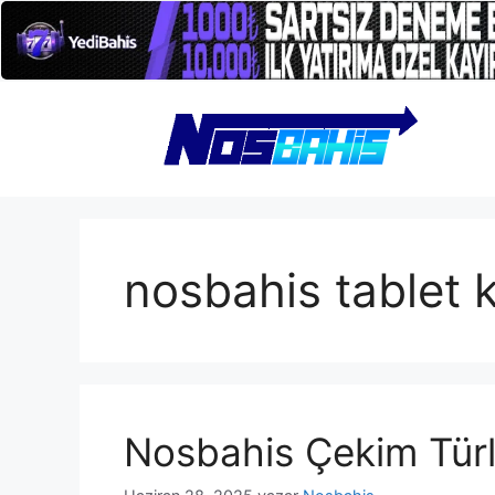
İçeriğe
atla
nosbahis tablet k
Nosbahis Çekim Türl