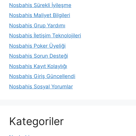
Nosbahis Sürekli İyileşme
Nosbahis Maliyet Bilgileri
Nosbahis Grup Yardımı
Nosbahis İletişim Teknolojileri
Nosbahis Poker Üyeliği
Nosbahis Sorun Desteği
Nosbahis Kayıt Kolaylığı
Nosbahis Giriş Güncellendi
Nosbahis Sosyal Yorumlar
Kategoriler