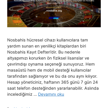
Nosbahis hücresel cihazı kullanıcılara tam
yardım sunan en yenilikçi kitaplardan biri
Nosbahis Kayıt Defteri’dir. Bu nedenle
altyapımızı korurken ön fiziksel lisanslar ve
çevrimdışı oynama seçeneği sunuyoruz. Hem
masaüstü hem de mobil desteği kullanıcılar
tarafından sağlanıyor ve bu da onu aynı kılıyor.
Hesap yöneticiniz, haftanın 365 günü 7 gün 24
saat telefon desteğinden yararlanabilir. Aslında
incelediğimiz …
Devamını oku