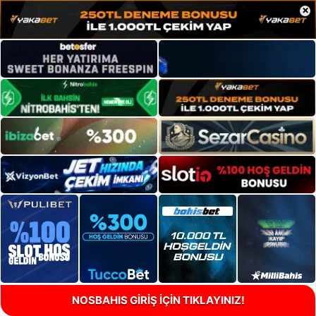
×
NOSBAHIS GİRİŞ İÇİN TIKLAYINIZ!