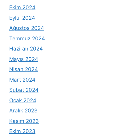
Ekim 2024
Eylül 2024
Ağustos 2024
Temmuz 2024
Haziran 2024
Mayıs 2024
Nisan 2024
Mart 2024
Şubat 2024
Ocak 2024
Aralık 2023
Kasım 2023
Ekim 2023