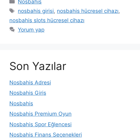
Kategoriler
Nosbahis
Etiketler
nosbahis girisi
,
nosbahis hücresel cihazı
,
nosbahis slots hücresel cihazı
Yorum yap
Son Yazılar
Nosbahis Adresi
Nosbahis Giriş
Nosbahis
Nosbahis Premium Oyun
Nosbahis Spor Eğlencesi
Nosbahis Finans Seçenekleri