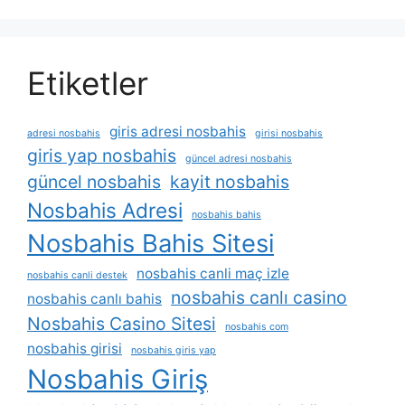
Etiketler
giris adresi nosbahis
adresi nosbahis
girisi nosbahis
giris yap nosbahis
güncel adresi nosbahis
güncel nosbahis
kayit nosbahis
Nosbahis Adresi
nosbahis bahis
Nosbahis Bahis Sitesi
nosbahis canli maç izle
nosbahis canli destek
nosbahis canlı casino
nosbahis canlı bahis
Nosbahis Casino Sitesi
nosbahis com
nosbahis girisi
nosbahis giris yap
Nosbahis Giriş