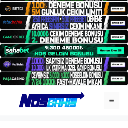
İçeriğe
atla
Menü