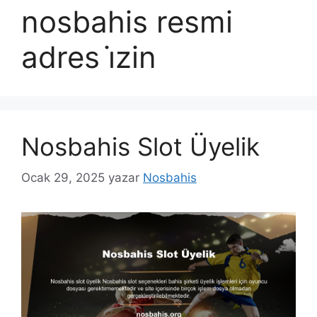
nosbahis resmi
adres i̇zin
Nosbahis Slot Üyelik
Ocak 29, 2025
yazar
Nosbahis