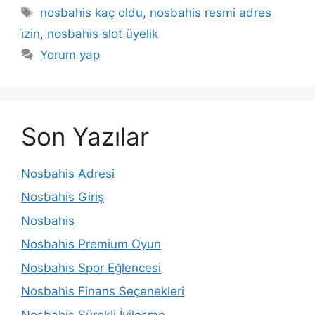
Etiketler
nosbahis kaç oldu
,
nosbahis resmi adres
i̇zin
,
nosbahis slot üyelik
Yorum yap
Son Yazılar
Nosbahis Adresi
Nosbahis Giriş
Nosbahis
Nosbahis Premium Oyun
Nosbahis Spor Eğlencesi
Nosbahis Finans Seçenekleri
Nosbahis Sürekli İyileşme