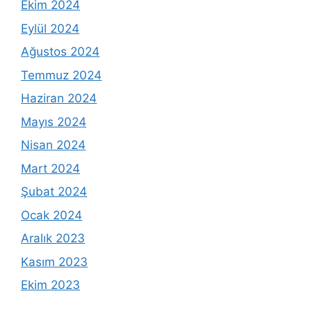
Ekim 2024
Eylül 2024
Ağustos 2024
Temmuz 2024
Haziran 2024
Mayıs 2024
Nisan 2024
Mart 2024
Şubat 2024
Ocak 2024
Aralık 2023
Kasım 2023
Ekim 2023