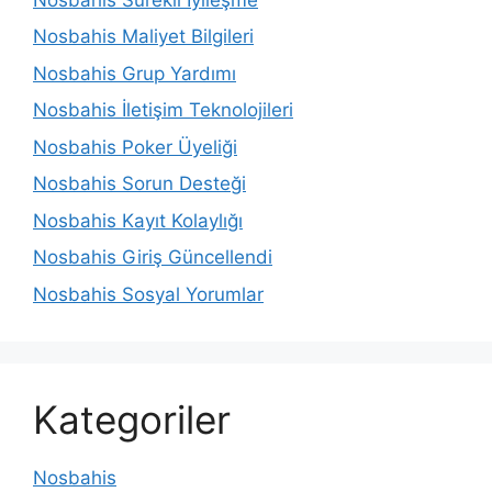
Nosbahis Maliyet Bilgileri
Nosbahis Grup Yardımı
Nosbahis İletişim Teknolojileri
Nosbahis Poker Üyeliği
Nosbahis Sorun Desteği
Nosbahis Kayıt Kolaylığı
Nosbahis Giriş Güncellendi
Nosbahis Sosyal Yorumlar
Kategoriler
Nosbahis