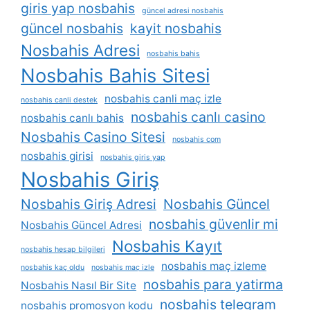
giris yap nosbahis
güncel adresi nosbahis
güncel nosbahis
kayit nosbahis
Nosbahis Adresi
nosbahis bahis
Nosbahis Bahis Sitesi
nosbahis canli maç izle
nosbahis canli destek
nosbahis canlı casino
nosbahis canlı bahis
Nosbahis Casino Sitesi
nosbahis com
nosbahis girisi
nosbahis giris yap
Nosbahis Giriş
Nosbahis Giriş Adresi
Nosbahis Güncel
nosbahis güvenlir mi
Nosbahis Güncel Adresi
Nosbahis Kayıt
nosbahis hesap bilgileri
nosbahis maç izleme
nosbahis kaç oldu
nosbahis maç izle
nosbahis para yatirma
Nosbahis Nasıl Bir Site
nosbahis telegram
nosbahis promosyon kodu