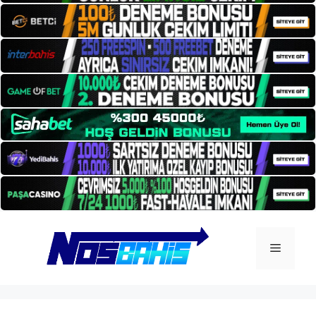
İçeriğe
atla
Menü