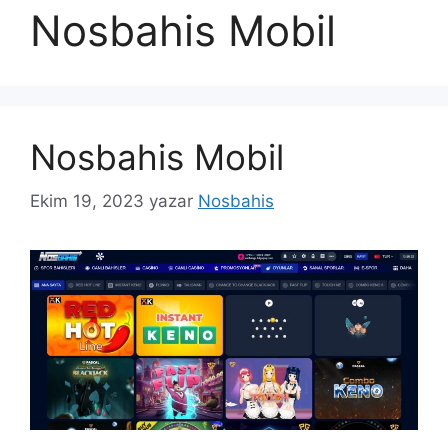
Nosbahis Mobil
Nosbahis Mobil
Ekim 19, 2023
yazar
Nosbahis