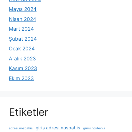
Mayıs 2024
Nisan 2024
Mart 2024
Şubat 2024
Ocak 2024
Aralık 2023
Kasım 2023
Ekim 2023
Etiketler
giris adresi nosbahis
adresi nosbahis
girisi nosbahis