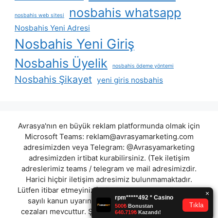
nosbahis whatsapp
nosbahis web sitesi
Nosbahis Yeni Adresi
Nosbahis Yeni Giriş
Nosbahis Üyelik
nosbahis ödeme yöntemi
Nosbahis Şikayet
yeni giris nosbahis
Avrasya'nın en büyük reklam platformunda olmak için
Microsoft Teams:
reklam@avrasyamarketing.com
adresimizden veya Telegram: @Avrasyamarketing
adresimizden irtibat kurabilirsiniz. (Tek iletişim
adreslerimiz teams / telegram ve mail adresimizdir.
Harici hiçbir iletişim adresimiz bulunmamaktadır.
Lütfen itibar etmeyiniz.) Türkiye yasalarına göre 7258
sayılı kanun uyarınca yasa dışı bahis oynamanın
cezaları mevcuttur. Şu an bulunduğunuz site hiç bir