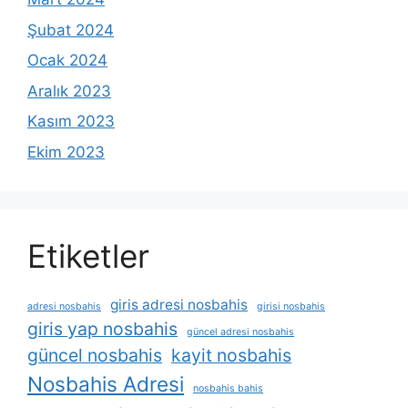
Şubat 2024
Ocak 2024
Aralık 2023
Kasım 2023
Ekim 2023
Etiketler
giris adresi nosbahis
adresi nosbahis
girisi nosbahis
giris yap nosbahis
güncel adresi nosbahis
güncel nosbahis
kayit nosbahis
Nosbahis Adresi
nosbahis bahis