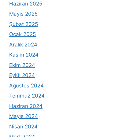
Haziran 2025
Mayıs 2025
Şubat 2025
Ocak 2025
Aralık 2024
Kasım 2024
Ekim 2024
Eylül 2024
Ağustos 2024
Temmuz 2024
Haziran 2024
Mayıs 2024
Nisan 2024
Mart 2024