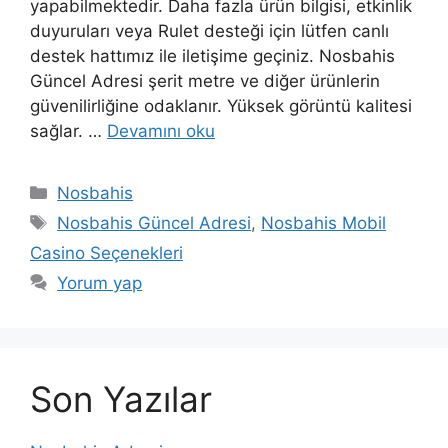
yapabilmektedir. Daha fazla ürün bilgisi, etkinlik
duyuruları veya Rulet desteği için lütfen canlı
destek hattımız ile iletişime geçiniz. Nosbahis
Güncel Adresi şerit metre ve diğer ürünlerin
güvenilirliğine odaklanır. Yüksek görüntü kalitesi
sağlar. …
Devamını oku
Kategoriler
Nosbahis
Etiketler
Nosbahis Güncel Adresi
,
Nosbahis Mobil
Casino Seçenekleri
Yorum yap
Son Yazılar