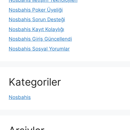
Nosbahis İletişim Teknolojileri
Nosbahis Poker Üyeliği
Nosbahis Sorun Desteği
Nosbahis Kayıt Kolaylığı
Nosbahis Giriş Güncellendi
Nosbahis Sosyal Yorumlar
Kategoriler
Nosbahis