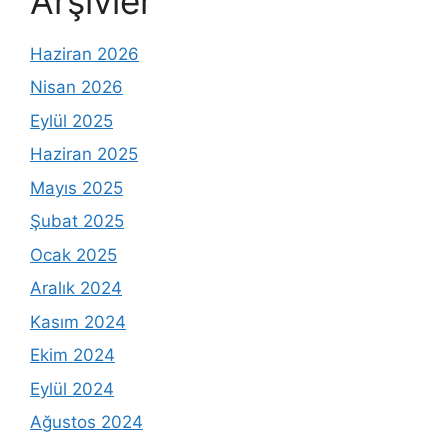
Arşivler
Haziran 2026
Nisan 2026
Eylül 2025
Haziran 2025
Mayıs 2025
Şubat 2025
Ocak 2025
Aralık 2024
Kasım 2024
Ekim 2024
Eylül 2024
Ağustos 2024