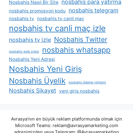
nosbahis para yatirma
Nosbahis Nasıl Bir Site
nosbahis telegram
nosbahis promosyon kodu
nosbahis tv
nosbahis tv canli maç
nosbahis tv canli maç izle
Nosbahis Twitter
nosbahis tv izle
nosbahis whatsapp
nosbahis web sitesi
Nosbahis Yeni Adresi
Nosbahis Yeni Giriş
Nosbahis Üyelik
nosbahis ödeme yöntemi
Nosbahis Şikayet
yeni giris nosbahis
Avrasya'nın en büyük reklam platformunda olmak için
Microsoft Teams:
reklam@avrasyamarketing.com
adresimizden veya Telegram: @Avrasyamarketing