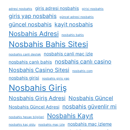
giris adresi nosbahis
adresi nosbahis
girisi nosbahis
giris yap nosbahis
güncel adresi nosbahis
güncel nosbahis
kayit nosbahis
Nosbahis Adresi
nosbahis bahis
Nosbahis Bahis Sitesi
nosbahis canli maç izle
nosbahis canli destek
nosbahis canlı casino
nosbahis canlı bahis
Nosbahis Casino Sitesi
nosbahis com
nosbahis girisi
nosbahis giris yap
Nosbahis Giriş
Nosbahis Giriş Adresi
Nosbahis Güncel
nosbahis güvenlir mi
Nosbahis Güncel Adresi
Nosbahis Kayıt
nosbahis hesap bilgileri
nosbahis maç izleme
nosbahis kaç oldu
nosbahis maç izle