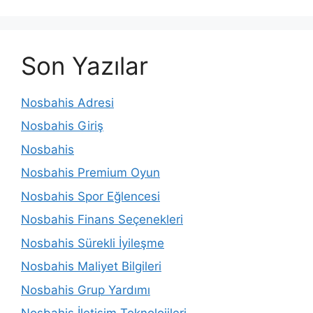
Son Yazılar
Nosbahis Adresi
Nosbahis Giriş
Nosbahis
Nosbahis Premium Oyun
Nosbahis Spor Eğlencesi
Nosbahis Finans Seçenekleri
Nosbahis Sürekli İyileşme
Nosbahis Maliyet Bilgileri
Nosbahis Grup Yardımı