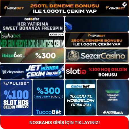
×
NOSBAHIS GİRİŞ İÇİN TIKLAYINIZ!