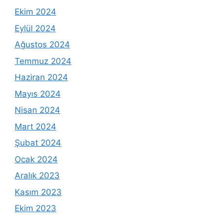
Ekim 2024
Eylül 2024
Ağustos 2024
Temmuz 2024
Haziran 2024
Mayıs 2024
Nisan 2024
Mart 2024
Şubat 2024
Ocak 2024
Aralık 2023
Kasım 2023
Ekim 2023