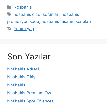
Kategoriler
Nosbahis
Etiketler
nosbahis ciddi sorunları
,
nosbahis
promosyon kodu
,
nosbahis tasarım konuları
Yorum yap
Son Yazılar
Nosbahis Adresi
Nosbahis Giriş
Nosbahis
Nosbahis Premium Oyun
Nosbahis Spor Eğlencesi