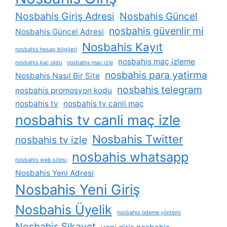
Nosbahis Giriş Adresi
Nosbahis Güncel
nosbahis güvenlir mi
Nosbahis Güncel Adresi
Nosbahis Kayıt
nosbahis hesap bilgileri
nosbahis maç izleme
nosbahis kaç oldu
nosbahis maç izle
nosbahis para yatirma
Nosbahis Nasıl Bir Site
nosbahis telegram
nosbahis promosyon kodu
nosbahis tv
nosbahis tv canli maç
nosbahis tv canli maç izle
Nosbahis Twitter
nosbahis tv izle
nosbahis whatsapp
nosbahis web sitesi
Nosbahis Yeni Adresi
Nosbahis Yeni Giriş
Nosbahis Üyelik
nosbahis ödeme yöntemi
Nosbahis Şikayet