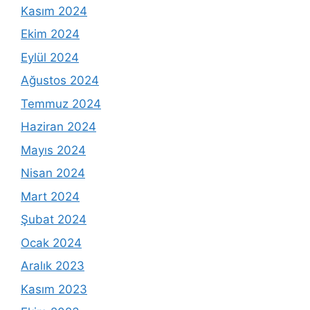
Kasım 2024
Ekim 2024
Eylül 2024
Ağustos 2024
Temmuz 2024
Haziran 2024
Mayıs 2024
Nisan 2024
Mart 2024
Şubat 2024
Ocak 2024
Aralık 2023
Kasım 2023