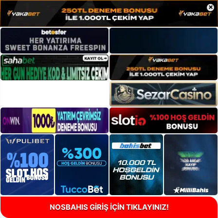
×
NOSBAHIS GİRİŞ İÇİN TIKLAYINIZ!