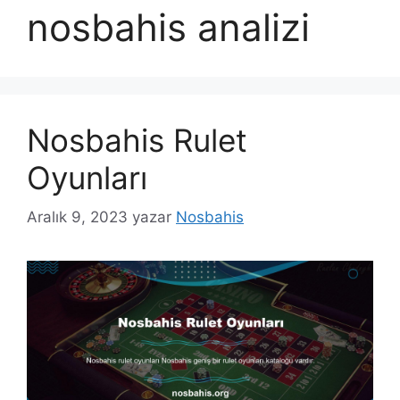
nosbahis analizi
Nosbahis Rulet
Oyunları
Aralık 9, 2023
yazar
Nosbahis