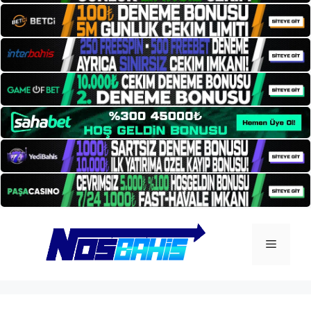
İçeriğe
atla
Menü