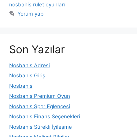
nosbahis rulet oyunları
Yorum yap
Son Yazılar
Nosbahis Adresi
Nosbahis Giriş
Nosbahis
Nosbahis Premium Oyun
Nosbahis Spor Eğlencesi
Nosbahis Finans Seçenekleri
Nosbahis Sürekli İyileşme