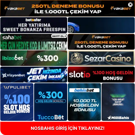
×
NOSBAHIS GİRİŞ İÇİN TIKLAYINIZ!