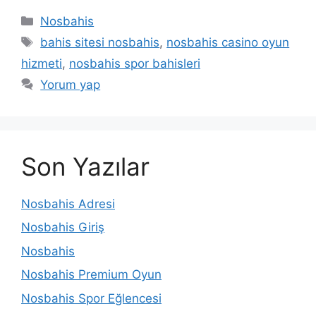
Kategoriler
Nosbahis
Etiketler
bahis sitesi nosbahis
,
nosbahis casino oyun
hizmeti
,
nosbahis spor bahisleri
Yorum yap
Son Yazılar
Nosbahis Adresi
Nosbahis Giriş
Nosbahis
Nosbahis Premium Oyun
Nosbahis Spor Eğlencesi