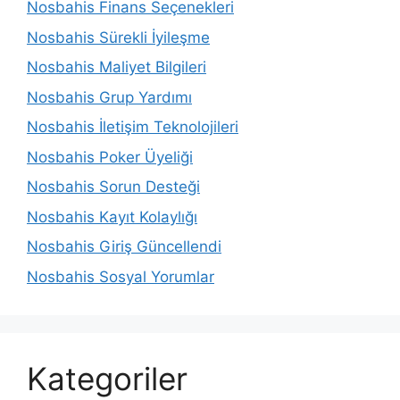
Nosbahis Finans Seçenekleri
Nosbahis Sürekli İyileşme
Nosbahis Maliyet Bilgileri
Nosbahis Grup Yardımı
Nosbahis İletişim Teknolojileri
Nosbahis Poker Üyeliği
Nosbahis Sorun Desteği
Nosbahis Kayıt Kolaylığı
Nosbahis Giriş Güncellendi
Nosbahis Sosyal Yorumlar
Kategoriler