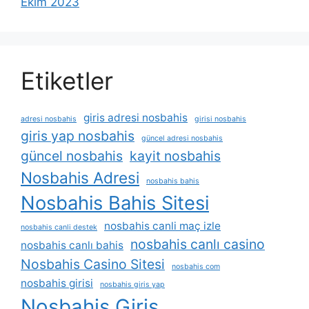
Ekim 2023
Etiketler
giris adresi nosbahis
adresi nosbahis
girisi nosbahis
giris yap nosbahis
güncel adresi nosbahis
güncel nosbahis
kayit nosbahis
Nosbahis Adresi
nosbahis bahis
Nosbahis Bahis Sitesi
nosbahis canli maç izle
nosbahis canli destek
nosbahis canlı casino
nosbahis canlı bahis
Nosbahis Casino Sitesi
nosbahis com
nosbahis girisi
nosbahis giris yap
Nosbahis Giriş