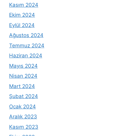
Kasım 2024
Ekim 2024
Eylül 2024
Ağustos 2024
Temmuz 2024
Haziran 2024
Mayıs 2024
Nisan 2024
Mart 2024
Şubat 2024
Ocak 2024
Aralık 2023
Kasım 2023