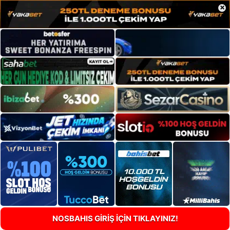
×
NOSBAHIS GİRİŞ İÇİN TIKLAYINIZ!