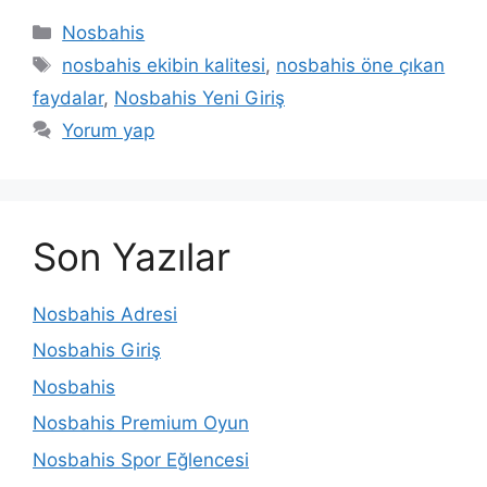
Kategoriler
Nosbahis
Etiketler
nosbahis ekibin kalitesi
,
nosbahis öne çıkan
faydalar
,
Nosbahis Yeni Giriş
Yorum yap
Son Yazılar
Nosbahis Adresi
Nosbahis Giriş
Nosbahis
Nosbahis Premium Oyun
Nosbahis Spor Eğlencesi