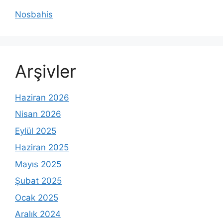
Nosbahis
Arşivler
Haziran 2026
Nisan 2026
Eylül 2025
Haziran 2025
Mayıs 2025
Şubat 2025
Ocak 2025
Aralık 2024