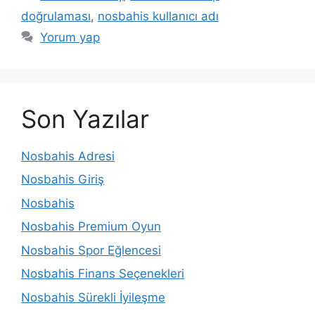
doğrulaması
,
nosbahis kullanıcı adı
Yorum yap
Son Yazılar
Nosbahis Adresi
Nosbahis Giriş
Nosbahis
Nosbahis Premium Oyun
Nosbahis Spor Eğlencesi
Nosbahis Finans Seçenekleri
Nosbahis Sürekli İyileşme