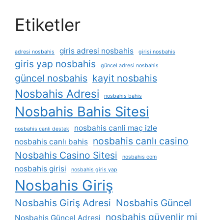
Etiketler
giris adresi nosbahis
adresi nosbahis
girisi nosbahis
giris yap nosbahis
güncel adresi nosbahis
güncel nosbahis
kayit nosbahis
Nosbahis Adresi
nosbahis bahis
Nosbahis Bahis Sitesi
nosbahis canli maç izle
nosbahis canli destek
nosbahis canlı casino
nosbahis canlı bahis
Nosbahis Casino Sitesi
nosbahis com
nosbahis girisi
nosbahis giris yap
Nosbahis Giriş
Nosbahis Giriş Adresi
Nosbahis Güncel
nosbahis güvenlir mi
Nosbahis Güncel Adresi