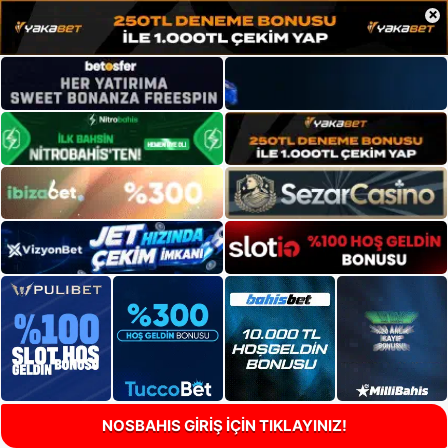
×
NOSBAHIS GİRİŞ İÇİN TIKLAYINIZ!