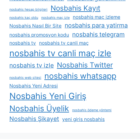
Nosbahis Kayıt
nosbahis hesap bilgileri
nosbahis maç izleme
nosbahis kaç oldu
nosbahis maç izle
nosbahis para yatirma
Nosbahis Nasıl Bir Site
nosbahis telegram
nosbahis promosyon kodu
nosbahis tv
nosbahis tv canli maç
nosbahis tv canli maç izle
Nosbahis Twitter
nosbahis tv izle
nosbahis whatsapp
nosbahis web sitesi
Nosbahis Yeni Adresi
Nosbahis Yeni Giriş
Nosbahis Üyelik
nosbahis ödeme yöntemi
Nosbahis Şikayet
yeni giris nosbahis