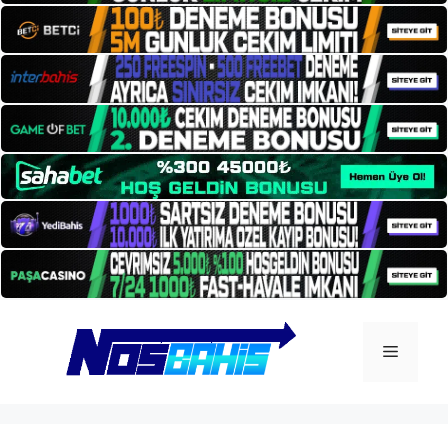
İçeriğe
atla
Menü