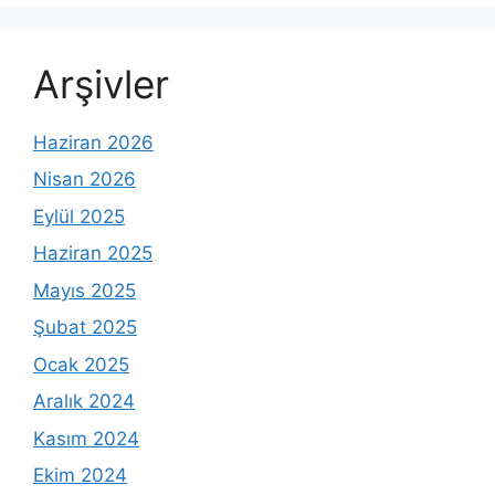
Arşivler
Haziran 2026
Nisan 2026
Eylül 2025
Haziran 2025
Mayıs 2025
Şubat 2025
Ocak 2025
Aralık 2024
Kasım 2024
Ekim 2024