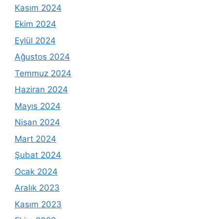
Kasım 2024
Ekim 2024
Eylül 2024
Ağustos 2024
Temmuz 2024
Haziran 2024
Mayıs 2024
Nisan 2024
Mart 2024
Şubat 2024
Ocak 2024
Aralık 2023
Kasım 2023