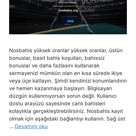
Nosbahis yüksek oranlar yüksek oranlar, üstün
bonuslar, basit bahis koşulları, bahissiz
bonuslar ve daha fazlasını kullanarak
sermayenizi mümkün olan en kısa sürede ikiye
veya üçe katlayın. Şimdi kendinizi konumlandırın
ve hemen kazanmaya başlayın. Bilgisayarı
düzgün kullanmıyorsan sorun değil. Kullanıcı
dostu arayüzü sayesinde canlı bahisleri
kolaylıkla gerçekleştirebilirsiniz. Nosbahis kayıt
olmak için aşağıdaki bağlantıyı kullanın. Sağ üst
…
Devamını oku