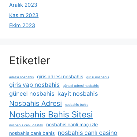
Aralık 2023
Kasım 2023
Ekim 2023
Etiketler
giris adresi nosbahis
adresi nosbahis
girisi nosbahis
giris yap nosbahis
güncel adresi nosbahis
güncel nosbahis
kayit nosbahis
Nosbahis Adresi
nosbahis bahis
Nosbahis Bahis Sitesi
nosbahis canli maç izle
nosbahis canli destek
nosbahis canlı casino
nosbahis canlı bahis