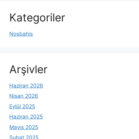
Kategoriler
Nosbahis
Arşivler
Haziran 2026
Nisan 2026
Eylül 2025
Haziran 2025
Mayıs 2025
Şubat 2025