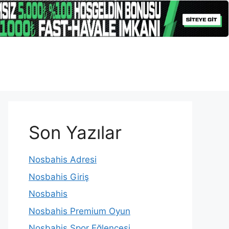
Son Yazılar
Nosbahis Adresi
Nosbahis Giriş
Nosbahis
Nosbahis Premium Oyun
Nosbahis Spor Eğlencesi