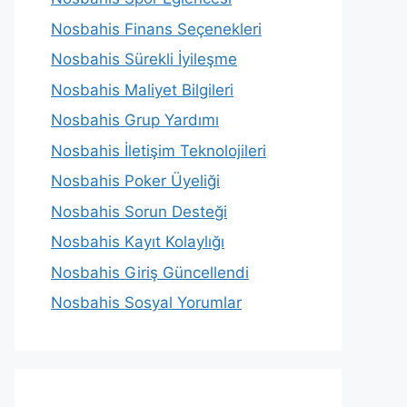
Nosbahis Finans Seçenekleri
Nosbahis Sürekli İyileşme
Nosbahis Maliyet Bilgileri
Nosbahis Grup Yardımı
Nosbahis İletişim Teknolojileri
Nosbahis Poker Üyeliği
Nosbahis Sorun Desteği
Nosbahis Kayıt Kolaylığı
Nosbahis Giriş Güncellendi
Nosbahis Sosyal Yorumlar