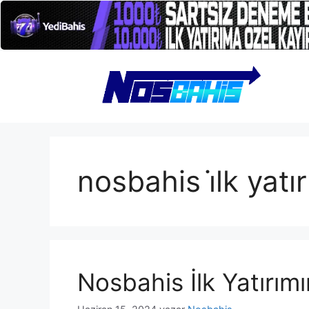
İçeriğe
atla
nosbahis i̇lk yatı
Nosbahis İlk Yatırımı