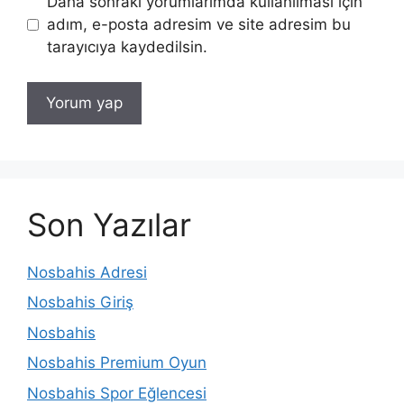
Daha sonraki yorumlarımda kullanılması için
adım, e-posta adresim ve site adresim bu
tarayıcıya kaydedilsin.
Son Yazılar
Nosbahis Adresi
Nosbahis Giriş
Nosbahis
Nosbahis Premium Oyun
Nosbahis Spor Eğlencesi