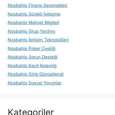
Nosbahis Finans Seçenekleri
Nosbahis Sürekli İyileşme
Nosbahis Maliyet Bilgileri
Nosbahis Grup Yardımı
Nosbahis İletişim Teknolojileri
Nosbahis Poker Üyeliği
Nosbahis Sorun Desteği
Nosbahis Kayıt Kolaylığı
Nosbahis Giriş Güncellendi
Nosbahis Sosyal Yorumlar
Kategoriler