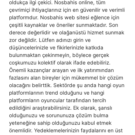
oldukça ilgi çekici. Nosbahis online, tüm
çevrimiçi ihtiyaçlarınız için en güvenilir ve verimli
platformdur. Nosbahis web sitesi eğlence için
çeşitli kaynaklar ve öneriler sunmaktadır. Son
derece değerlidir ve olağanüstü hizmet sunmak
zor değildir. Lütfen adınızı girin ve
düşüncelerinizle ve fikirlerinizle katkıda
bulunmaktan çekinmeyin, böylece gerçek
coşkumuzu kolektif olarak ifade edebiliriz.
Önemli kazançlar arayan ve ilk yatırımından
fazlasını alan bireyler için mükemmel bir çözüm
olacağını belirttik. Sektörde şu anda hangi oyun
platformlarının trend olduğunu ve hangi
platformların oyuncular tarafından tercih
edildiğini araştırabilirsiniz. Ek olarak, şanslı
olduğunuzu ve sorununuza çözüm bulma
yeteneğine sahip olduğunuzu kabul etmek
önemlidir. Yedeklemelerinizin faydalarını en üst