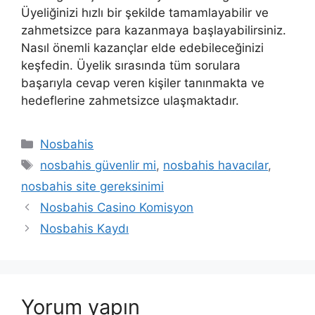
Üyeliğinizi hızlı bir şekilde tamamlayabilir ve
zahmetsizce para kazanmaya başlayabilirsiniz.
Nasıl önemli kazançlar elde edebileceğinizi
keşfedin. Üyelik sırasında tüm sorulara
başarıyla cevap veren kişiler tanınmakta ve
hedeflerine zahmetsizce ulaşmaktadır.
Kategoriler
Nosbahis
Etiketler
nosbahis güvenlir mi
,
nosbahis havacılar
,
nosbahis site gereksinimi
Nosbahis Casino Komisyon
Nosbahis Kaydı
Yorum yapın