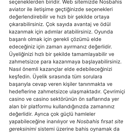
seçeneklerden biridir. Web sitemizde Nosbahis
aviator ile iletişime geçtiğinizde seçenekleri
değerlendirebilir ve hızlı bir şekilde ortaya
çıkarabilirsiniz. Çok sayıda avantaj ve ödül
kazanmak için adımlar atabilirsiniz. Oyunda
başarılı olmak için gerekli çözümü elde
edeceğiniz için zaman ayırmanız değerlidir.
Üyeliğinizi hızlı bir şekilde tamamlayabilir ve
zahmetsizce para kazanmaya başlayabilirsiniz.
Nasıl önemli kazançlar elde edebileceğinizi
keşfedin. Üyelik sırasında tüm sorulara
başarıyla cevap veren kişiler tanınmakta ve
hedeflerine zahmetsizce ulaşmaktadır. Çevrimiçi
casino ve casino sektörünün ön saflarında yer
alan bir platformu kullandığınızda zamanınız
değerlidir. Ayrıca çok güçlü hamleler
yapabileceğine inanılıyor ve
Nosbahis fırsat site
gereksinimi
sistemi üzerine bahis oynamak da