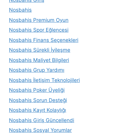
Nosbahis
Nosbahis Premium Oyun
Nosbahis Spor Eğlencesi
Nosbahis Finans Seçenekleri
Nosbahis Sürekli İyileşme
Nosbahis Maliyet Bilgileri
Nosbahis Grup Yardımı
Nosbahis İletişim Teknolojileri
Nosbahis Poker Üyeliği
Nosbahis Sorun Desteği
Nosbahis Kayıt Kolaylığı
Nosbahis Giriş Güncellendi
Nosbahis Sosyal Yorumlar