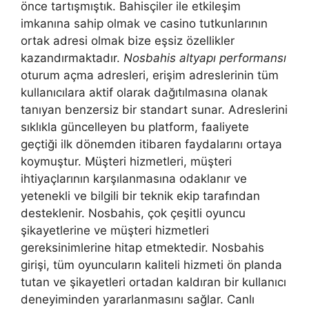
önce tartışmıştık. Bahisçiler ile etkileşim
imkanına sahip olmak ve casino tutkunlarının
ortak adresi olmak bize eşsiz özellikler
kazandırmaktadır.
Nosbahis altyapı performansı
oturum açma adresleri, erişim adreslerinin tüm
kullanıcılara aktif olarak dağıtılmasına olanak
tanıyan benzersiz bir standart sunar. Adreslerini
sıklıkla güncelleyen bu platform, faaliyete
geçtiği ilk dönemden itibaren faydalarını ortaya
koymuştur. Müşteri hizmetleri, müşteri
ihtiyaçlarının karşılanmasına odaklanır ve
yetenekli ve bilgili bir teknik ekip tarafından
desteklenir. Nosbahis, çok çeşitli oyuncu
şikayetlerine ve müşteri hizmetleri
gereksinimlerine hitap etmektedir. Nosbahis
girişi, tüm oyuncuların kaliteli hizmeti ön planda
tutan ve şikayetleri ortadan kaldıran bir kullanıcı
deneyiminden yararlanmasını sağlar. Canlı