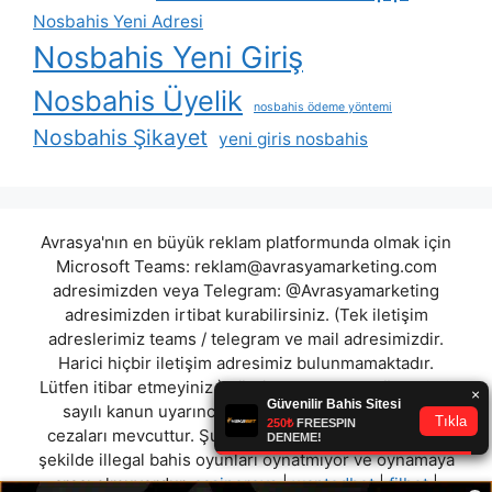
Nosbahis Yeni Adresi
Nosbahis Yeni Giriş
Nosbahis Üyelik
nosbahis ödeme yöntemi
Nosbahis Şikayet
yeni giris nosbahis
Avrasya'nın en büyük reklam platformunda olmak için
Microsoft Teams:
reklam@avrasyamarketing.com
adresimizden veya Telegram: @Avrasyamarketing
adresimizden irtibat kurabilirsiniz. (Tek iletişim
adreslerimiz teams / telegram ve mail adresimizdir.
Harici hiçbir iletişim adresimiz bulunmamaktadır.
Lütfen itibar etmeyiniz.) Türkiye yasalarına göre 7258
sayılı kanun uyarınca yasa dışı bahis oynamanın
cezaları mevcuttur. Şu an bulunduğunuz site hiç bir
şekilde illegal bahis oyunları oynatmıyor ve oynamaya
aracı olmuyordur.
casinoroys
|
wantedbet
|
filbet
|