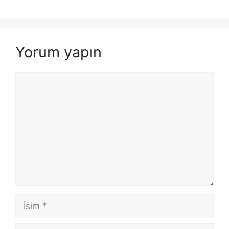
Yorum yapın
Yorum
İsim
E-