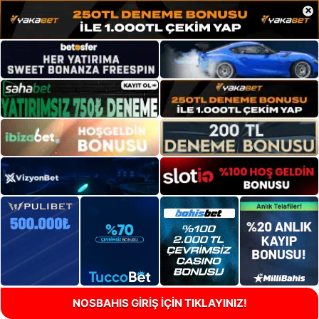
×
NOSBAHIS GİRİŞ İÇİN TIKLAYINIZ!