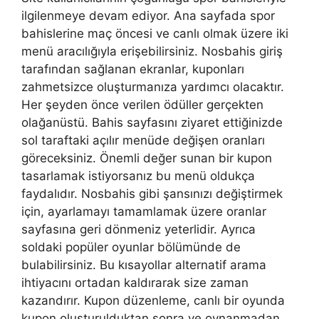
ilgilenmeye devam ediyor. Ana sayfada spor
bahislerine maç öncesi ve canlı olmak üzere iki
menü aracılığıyla erişebilirsiniz. Nosbahis giriş
tarafından sağlanan ekranlar, kuponları
zahmetsizce oluşturmanıza yardımcı olacaktır.
Her şeyden önce verilen ödüller gerçekten
olağanüstü. Bahis sayfasını ziyaret ettiğinizde
sol taraftaki açılır menüde değişen oranları
göreceksiniz. Önemli değer sunan bir kupon
tasarlamak istiyorsanız bu menü oldukça
faydalıdır. Nosbahis gibi şansınızı değiştirmek
için, ayarlamayı tamamlamak üzere oranlar
sayfasına geri dönmeniz yeterlidir. Ayrıca
soldaki popüler oyunlar bölümünde de
bulabilirsiniz. Bu kısayollar alternatif arama
ihtiyacını ortadan kaldırarak size zaman
kazandırır. Kupon düzenleme, canlı bir oyunda
kupon oluşturulduktan sonra ve oynanmadan