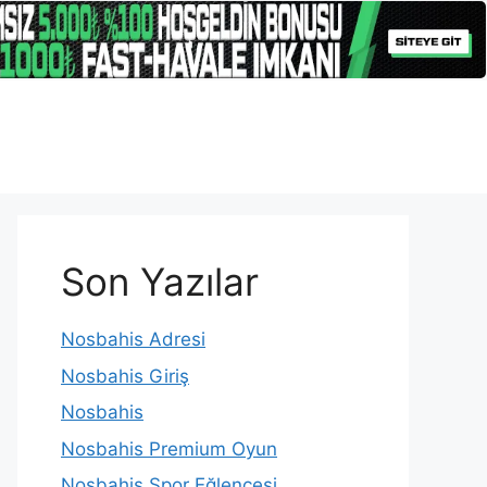
Son Yazılar
Nosbahis Adresi
Nosbahis Giriş
Nosbahis
Nosbahis Premium Oyun
Nosbahis Spor Eğlencesi