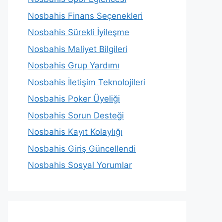
Nosbahis Finans Seçenekleri
Nosbahis Sürekli İyileşme
Nosbahis Maliyet Bilgileri
Nosbahis Grup Yardımı
Nosbahis İletişim Teknolojileri
Nosbahis Poker Üyeliği
Nosbahis Sorun Desteği
Nosbahis Kayıt Kolaylığı
Nosbahis Giriş Güncellendi
Nosbahis Sosyal Yorumlar