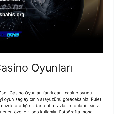
asino Oyunları
anlı Casino Oyunları farklı canlı casino oyunu
yi oyun sağlayıcının arayüzünü göreceksiniz. Rulet,
üzde aradığınızdan daha fazlasını bulabilirsiniz.
lenen özel bir logo kullanılır. Fotoğrafta masa