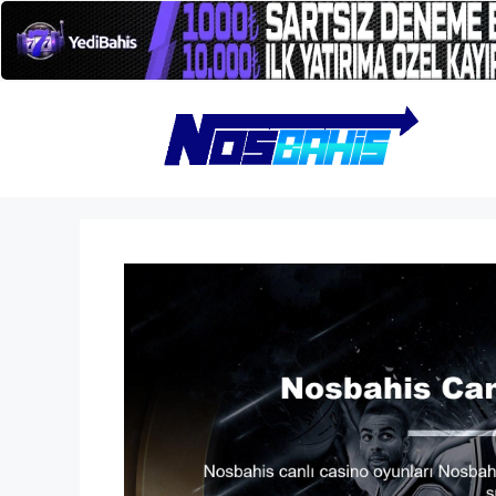
İçeriğe
atla