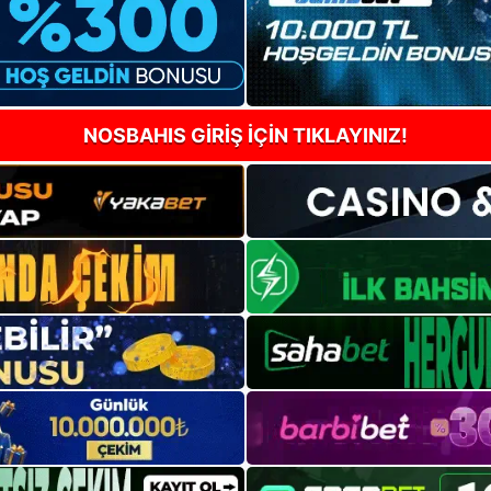
NOSBAHIS GİRİŞ İÇİN TIKLAYINIZ!