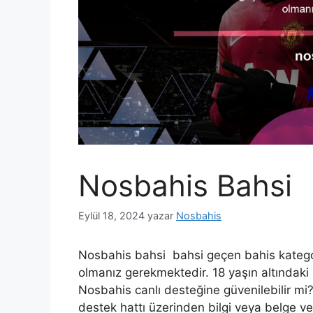
Nosbahis Bahsi
Eylül 18, 2024
yazar
Nosbahis
Nosbahis bahsi bahsi geçen bahis kategor
olmanız gerekmektedir. 18 yaşın altındaki b
Nosbahis canlı desteğine güvenilebilir mi
destek hattı üzerinden bilgi veya belge ve