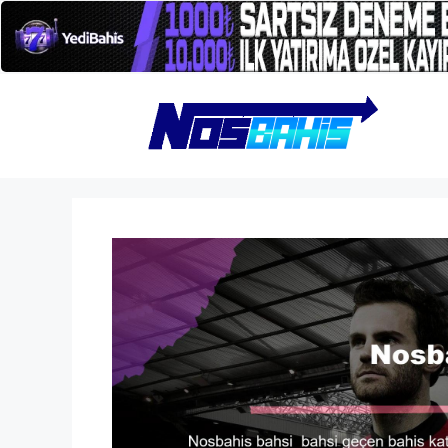
İçeriğe
atla