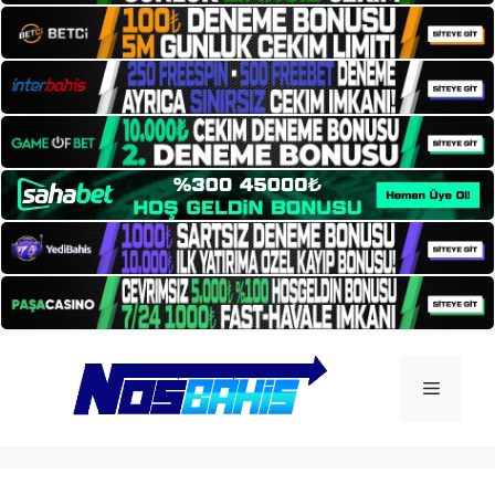
İçeriğe
atla
Menü