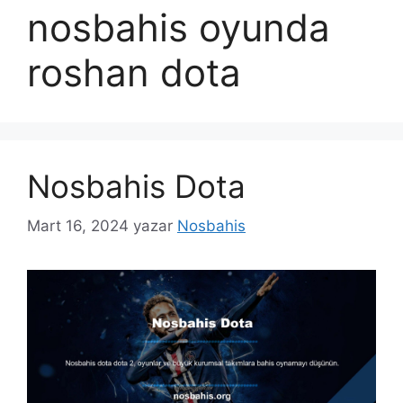
nosbahis oyunda
roshan dota
Nosbahis Dota
Mart 16, 2024
yazar
Nosbahis