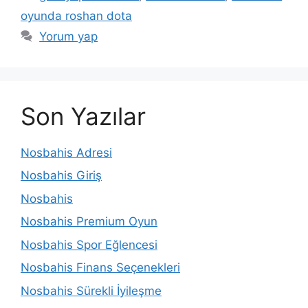
oyunda roshan dota
Yorum yap
Son Yazılar
Nosbahis Adresi
Nosbahis Giriş
Nosbahis
Nosbahis Premium Oyun
Nosbahis Spor Eğlencesi
Nosbahis Finans Seçenekleri
Nosbahis Sürekli İyileşme