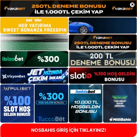
×
NOSBAHIS GİRİŞ İÇİN TIKLAYINIZ!