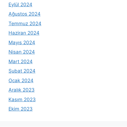
Eylül 2024
Ağustos 2024
Temmuz 2024
Haziran 2024
Mayıs 2024
Nisan 2024
Mart 2024
Şubat 2024
Ocak 2024
Aralık 2023
Kasım 2023
Ekim 2023