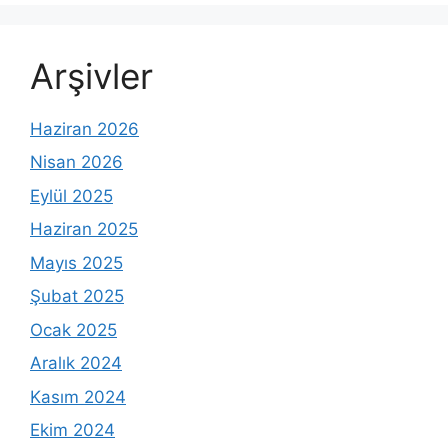
Arşivler
Haziran 2026
Nisan 2026
Eylül 2025
Haziran 2025
Mayıs 2025
Şubat 2025
Ocak 2025
Aralık 2024
Kasım 2024
Ekim 2024