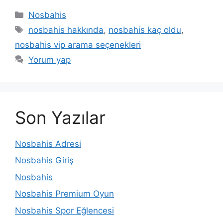
Kategoriler
Nosbahis
Etiketler
nosbahis hakkında
,
nosbahis kaç oldu
,
nosbahis vip arama seçenekleri
Yorum yap
Son Yazılar
Nosbahis Adresi
Nosbahis Giriş
Nosbahis
Nosbahis Premium Oyun
Nosbahis Spor Eğlencesi