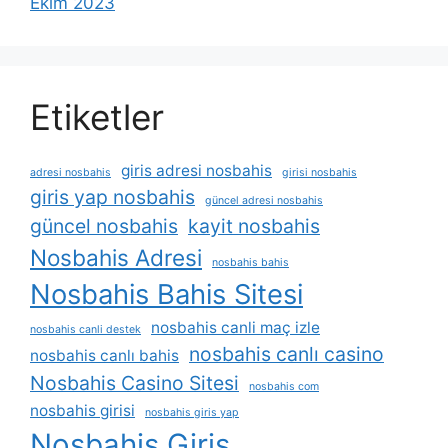
Ekim 2023
Etiketler
giris adresi nosbahis
adresi nosbahis
girisi nosbahis
giris yap nosbahis
güncel adresi nosbahis
güncel nosbahis
kayit nosbahis
Nosbahis Adresi
nosbahis bahis
Nosbahis Bahis Sitesi
nosbahis canli maç izle
nosbahis canli destek
nosbahis canlı casino
nosbahis canlı bahis
Nosbahis Casino Sitesi
nosbahis com
nosbahis girisi
nosbahis giris yap
Nosbahis Giriş