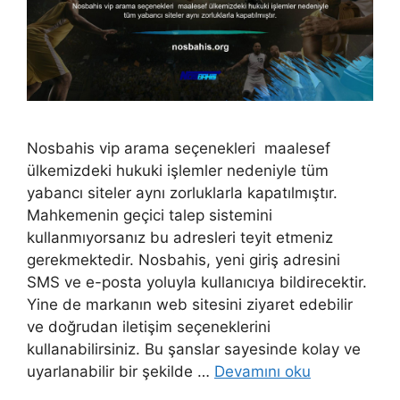
Nosbahis vip arama seçenekleri maalesef
ülkemizdeki hukuki işlemler nedeniyle tüm
yabancı siteler aynı zorluklarla kapatılmıştır.
Mahkemenin geçici talep sistemini
kullanmıyorsanız bu adresleri teyit etmeniz
gerekmektedir. Nosbahis, yeni giriş adresini
SMS ve e-posta yoluyla kullanıcıya bildirecektir.
Yine de markanın web sitesini ziyaret edebilir
ve doğrudan iletişim seçeneklerini
kullanabilirsiniz. Bu şanslar sayesinde kolay ve
uyarlanabilir bir şekilde …
Devamını oku