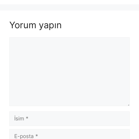
Yorum yapın
Yorum
İsim
E-