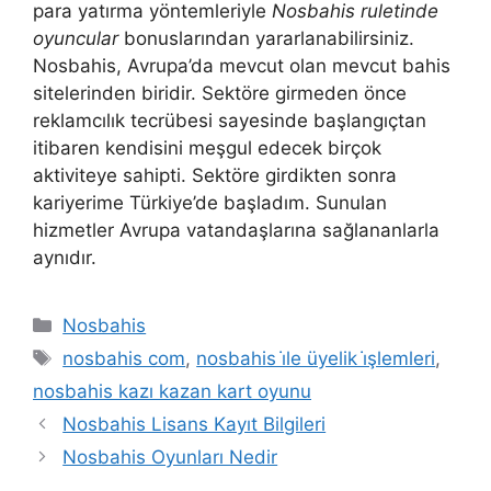
para yatırma yöntemleriyle
Nosbahis ruletinde
oyuncular
bonuslarından yararlanabilirsiniz.
Nosbahis, Avrupa’da mevcut olan mevcut bahis
sitelerinden biridir. Sektöre girmeden önce
reklamcılık tecrübesi sayesinde başlangıçtan
itibaren kendisini meşgul edecek birçok
aktiviteye sahipti. Sektöre girdikten sonra
kariyerime Türkiye’de başladım. Sunulan
hizmetler Avrupa vatandaşlarına sağlananlarla
aynıdır.
Kategoriler
Nosbahis
Etiketler
nosbahis com
,
nosbahis i̇le üyelik i̇şlemleri
,
nosbahis kazı kazan kart oyunu
Nosbahis Lisans Kayıt Bilgileri
Nosbahis Oyunları Nedir