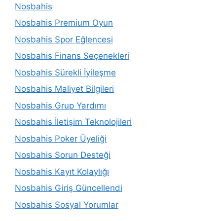
Nosbahis
Nosbahis Premium Oyun
Nosbahis Spor Eğlencesi
Nosbahis Finans Seçenekleri
Nosbahis Sürekli İyileşme
Nosbahis Maliyet Bilgileri
Nosbahis Grup Yardımı
Nosbahis İletişim Teknolojileri
Nosbahis Poker Üyeliği
Nosbahis Sorun Desteği
Nosbahis Kayıt Kolaylığı
Nosbahis Giriş Güncellendi
Nosbahis Sosyal Yorumlar