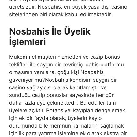
ücretsizdir. Nosbahis, en büyük yasa dışı casino
sitelerinden biri olarak kabul edilmektedir.
Nosbahis İle Üyelik
İşlemleri
Mükemmel müşteri hizmetleri ve cazip bonus
teklifleri ile saygın bir çevrimiçi bahis platformu
olmasının yanı sıra, çoğu kişi Nosbahis
güveniyor mu?Nosbahis kendisini saygın bir
casino sağlayıcısı olarak kanıtlamıştır ve
sunduğu cazip bonuslar sayesinde her gün
daha fazla üye çekmektedir. Bu ödüller tüm
üyelere açıktır. Potansiyel kayıpları dengelemek
için ek bir fayda olarak, üyelerin kayıp
durumunda bile memnun kalmalarını sağlamak
için ilk para yatırma işlemine ek olarak ekstra bir