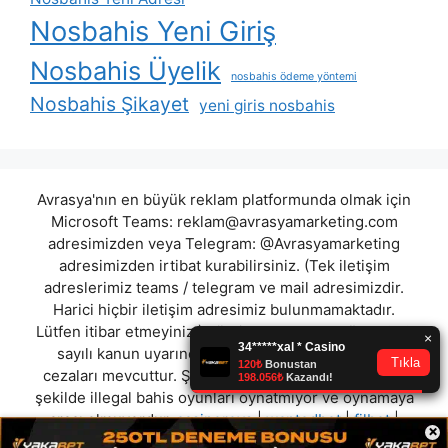
Nosbahis Yeni Giriş
Nosbahis Üyelik
nosbahis ödeme yöntemi
Nosbahis Şikayet
yeni giris nosbahis
Avrasya'nın en büyük reklam platformunda olmak için
Microsoft Teams:
reklam@avrasyamarketing.com
adresimizden veya Telegram: @Avrasyamarketing
adresimizden irtibat kurabilirsiniz. (Tek iletişim
adreslerimiz teams / telegram ve mail adresimizdir.
Harici hiçbir iletişim adresimiz bulunmamaktadır.
Lütfen itibar etmeyiniz.) Türkiye yasalarına göre 7258
sayılı kanun uyarınca yasa dışı bahis oynamanın
cezaları mevcuttur. Şu an bulunduğunuz site hiç bir
şekilde illegal bahis oyunları oynatmıyor ve oynamaya
aracı olmuyordur.
casinoroys
|
wantedbet
|
filbet
|
×
casinoziga
|
casiburn
|
betunlim
|
saranbet
|
sovabet