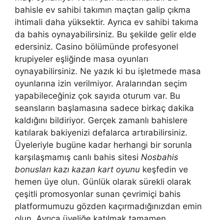
bahisle ev sahibi takımın maçtan galip çıkma
ihtimali daha yüksektir. Ayrıca ev sahibi takıma
da bahis oynayabilirsiniz. Bu şekilde gelir elde
edersiniz. Casino bölümünde profesyonel
krupiyeler eşliğinde masa oyunları
oynayabilirsiniz. Ne yazık ki bu işletmede masa
oyunlarına izin verilmiyor. Aralarından seçim
yapabileceğiniz çok sayıda oturum var. Bu
seansların başlamasına sadece birkaç dakika
kaldığını bildiriyor. Gerçek zamanlı bahislere
katılarak bakiyenizi defalarca artırabilirsiniz.
Üyeleriyle bugüne kadar herhangi bir sorunla
karşılaşmamış canlı bahis sitesi
Nosbahis
bonusları kazı kazan kart oyunu
keşfedin ve
hemen üye olun. Günlük olarak sürekli olarak
çeşitli promosyonlar sunan çevrimiçi bahis
platformumuzu gözden kaçırmadığınızdan emin
olun. Ayrıca üyeliğe katılmak tamamen