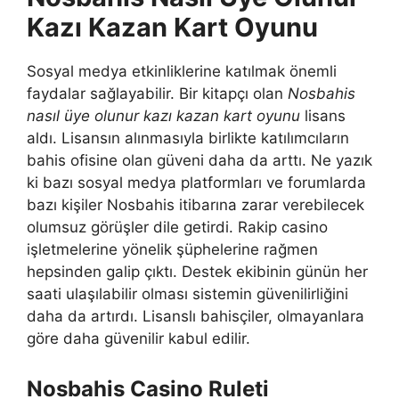
Kazı Kazan Kart Oyunu
Sosyal medya etkinliklerine katılmak önemli
faydalar sağlayabilir. Bir kitapçı olan
Nosbahis
nasıl üye olunur kazı kazan kart oyunu
lisans
aldı. Lisansın alınmasıyla birlikte katılımcıların
bahis ofisine olan güveni daha da arttı. Ne yazık
ki bazı sosyal medya platformları ve forumlarda
bazı kişiler Nosbahis itibarına zarar verebilecek
olumsuz görüşler dile getirdi. Rakip casino
işletmelerine yönelik şüphelerine rağmen
hepsinden galip çıktı. Destek ekibinin günün her
saati ulaşılabilir olması sistemin güvenilirliğini
daha da artırdı. Lisanslı bahisçiler, olmayanlara
göre daha güvenilir kabul edilir.
Nosbahis Casino Ruleti