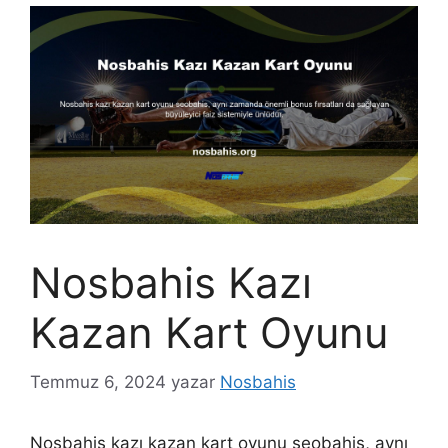
Nosbahis Kazı
Kazan Kart Oyunu
Temmuz 6, 2024
yazar
Nosbahis
Nosbahis kazı kazan kart oyunu seobahis, aynı