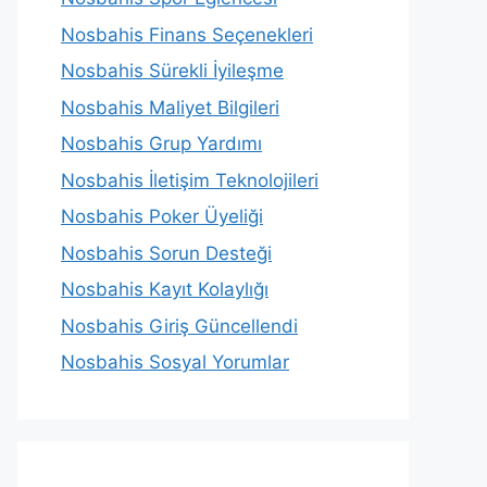
Nosbahis Finans Seçenekleri
Nosbahis Sürekli İyileşme
Nosbahis Maliyet Bilgileri
Nosbahis Grup Yardımı
Nosbahis İletişim Teknolojileri
Nosbahis Poker Üyeliği
Nosbahis Sorun Desteği
Nosbahis Kayıt Kolaylığı
Nosbahis Giriş Güncellendi
Nosbahis Sosyal Yorumlar