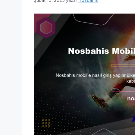
Şubat 15, 2025
yazar
Nosbahis