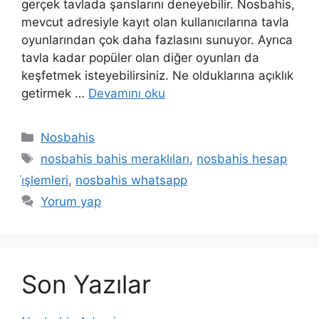
gerçek tavlada şanslarını deneyebilir. Nosbahis,
mevcut adresiyle kayıt olan kullanıcılarına tavla
oyunlarından çok daha fazlasını sunuyor. Ayrıca
tavla kadar popüler olan diğer oyunları da
keşfetmek isteyebilirsiniz. Ne olduklarına açıklık
getirmek …
Devamını oku
Kategoriler
Nosbahis
Etiketler
nosbahis bahis meraklıları
,
nosbahis hesap
i̇şlemleri
,
nosbahis whatsapp
Yorum yap
Son Yazılar