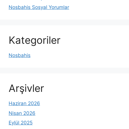
Nosbahis Sosyal Yorumlar
Kategoriler
Nosbahis
Arşivler
Haziran 2026
Nisan 2026
Eylül 2025