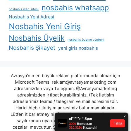
nosbahis whatsapp
nosbahis web sitesi
Nosbahis Yeni Adresi
Nosbahis Yeni Giriş
Nosbahis Üyelik
nosbahis ödeme yöntemi
Nosbahis Şikayet
yeni giris nosbahis
Avrasya'nın en büyük reklam platformunda olmak için
Microsoft Teams:
reklam@avrasyamarketing.com
adresimizden veya Telegram: @Avrasyamarketing
adresimizden irtibat kurabilirsiniz. (Tek iletişim
adreslerimiz teams / telegram ve mail adresimizdir.
Harici hiçbir iletişim adresimiz bulunmamaktadır.
Lütfen itibar etmeyiniz.) Türkiye yasalarına göre 7258
sayılı kanun uyarınca yasa dışı bahis oynamanın
cezaları mevcuttur. Şu an bulunduğunuz site hiç bir