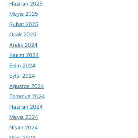
Haziran 2025
Mayıs 2025
Şubat 2025
Ocak 2025
Aralık 2024
Kasım 2024
Ekim 2024
Eylül 2024
Ağustos 2024
Temmuz 2024
Haziran 2024
Mayıs 2024
Nisan 2024
Mart 2024