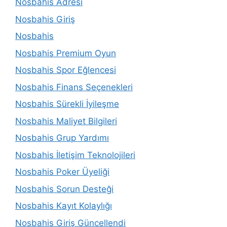
Nosbahis Adresi
Nosbahis Giriş
Nosbahis
Nosbahis Premium Oyun
Nosbahis Spor Eğlencesi
Nosbahis Finans Seçenekleri
Nosbahis Sürekli İyileşme
Nosbahis Maliyet Bilgileri
Nosbahis Grup Yardımı
Nosbahis İletişim Teknolojileri
Nosbahis Poker Üyeliği
Nosbahis Sorun Desteği
Nosbahis Kayıt Kolaylığı
Nosbahis Giriş Güncellendi