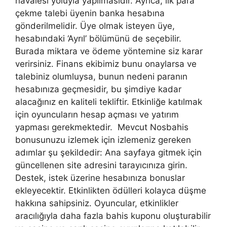
havalesi yoluyla yapılmasıdır. Ayrıca, ilk para
çekme talebi üyenin banka hesabına
gönderilmelidir. Üye olmak isteyen üye,
hesabındaki ‘Ayrıl’ bölümünü de seçebilir.
Burada miktara ve ödeme yöntemine siz karar
verirsiniz. Finans ekibimiz bunu onaylarsa ve
talebiniz olumluysa, bunun nedeni paranın
hesabınıza geçmesidir, bu şimdiye kadar
alacağınız en kaliteli tekliftir. Etkinliğe katılmak
için oyuncuların hesap açması ve yatırım
yapması gerekmektedir. Mevcut Nosbahis
bonusunuzu izlemek için izlemeniz gereken
adımlar şu şekildedir: Ana sayfaya gitmek için
güncellenen site adresini tarayıcınıza girin.
Destek, istek üzerine hesabınıza bonuslar
ekleyecektir. Etkinlikten ödülleri kolayca düşme
hakkına sahipsiniz. Oyuncular, etkinlikler
aracılığıyla daha fazla bahis kuponu oluşturabilir