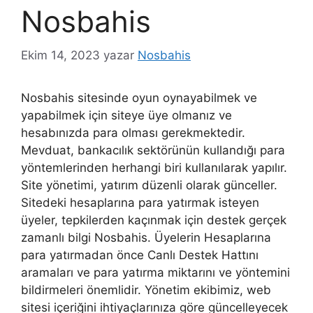
Nosbahis
Ekim 14, 2023
yazar
Nosbahis
Nosbahis sitesinde oyun oynayabilmek ve
yapabilmek için siteye üye olmanız ve
hesabınızda para olması gerekmektedir.
Mevduat, bankacılık sektörünün kullandığı para
yöntemlerinden herhangi biri kullanılarak yapılır.
Site yönetimi, yatırım düzenli olarak günceller.
Sitedeki hesaplarına para yatırmak isteyen
üyeler, tepkilerden kaçınmak için destek gerçek
zamanlı bilgi Nosbahis. Üyelerin Hesaplarına
para yatırmadan önce Canlı Destek Hattını
aramaları ve para yatırma miktarını ve yöntemini
bildirmeleri önemlidir. Yönetim ekibimiz, web
sitesi içeriğini ihtiyaçlarınıza göre güncelleyecek