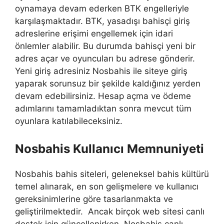
oynamaya devam ederken BTK engelleriyle
karşılaşmaktadır. BTK, yasadışı bahisçi giriş
adreslerine erişimi engellemek için idari
önlemler alabilir. Bu durumda bahisçi yeni bir
adres açar ve oyuncuları bu adrese gönderir.
Yeni giriş adresiniz Nosbahis ile siteye giriş
yaparak sorunsuz bir şekilde kaldığınız yerden
devam edebilirsiniz. Hesap açma ve ödeme
adımlarını tamamladıktan sonra mevcut tüm
oyunlara katılabileceksiniz.
Nosbahis Kullanıcı Memnuniyeti
Nosbahis bahis siteleri, geleneksel bahis kültürü
temel alınarak, en son gelişmelere ve kullanıcı
gereksinimlerine göre tasarlanmakta ve
geliştirilmektedir. Ancak birçok web sitesi canlı