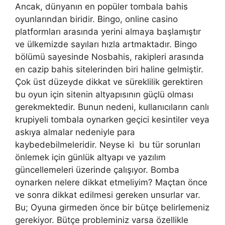
Ancak, dünyanın en popüler tombala bahis
oyunlarından biridir. Bingo, online casino
platformları arasında yerini almaya başlamıştır
ve ülkemizde sayıları hızla artmaktadır. Bingo
bölümü sayesinde Nosbahis, rakipleri arasında
en cazip bahis sitelerinden biri haline gelmiştir.
Çok üst düzeyde dikkat ve süreklilik gerektiren
bu oyun için sitenin altyapısının güçlü olması
gerekmektedir. Bunun nedeni, kullanıcıların canlı
krupiyeli tombala oynarken geçici kesintiler veya
askıya almalar nedeniyle para
kaybedebilmeleridir. Neyse ki bu tür sorunları
önlemek için günlük altyapı ve yazılım
güncellemeleri üzerinde çalışıyor. Bomba
oynarken nelere dikkat etmeliyim? Maçtan önce
ve sonra dikkat edilmesi gereken unsurlar var.
Bu; Oyuna girmeden önce bir bütçe belirlemeniz
gerekiyor. Bütçe probleminiz varsa özellikle