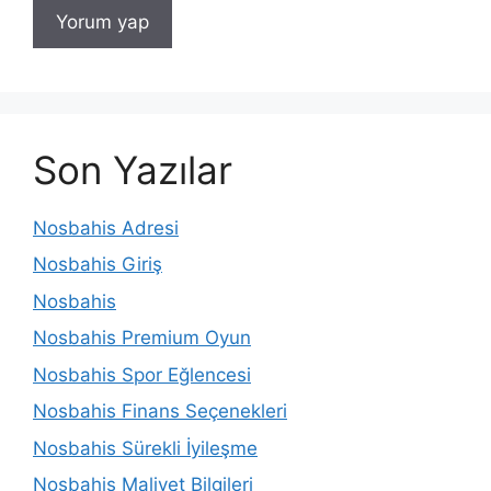
Son Yazılar
Nosbahis Adresi
Nosbahis Giriş
Nosbahis
Nosbahis Premium Oyun
Nosbahis Spor Eğlencesi
Nosbahis Finans Seçenekleri
Nosbahis Sürekli İyileşme
Nosbahis Maliyet Bilgileri