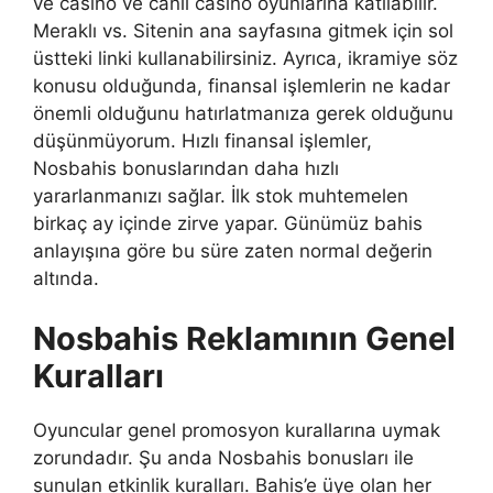
ve casino ve canlı casino oyunlarına katılabilir.
Meraklı vs. Sitenin ana sayfasına gitmek için sol
üstteki linki kullanabilirsiniz. Ayrıca, ikramiye söz
konusu olduğunda, finansal işlemlerin ne kadar
önemli olduğunu hatırlatmanıza gerek olduğunu
düşünmüyorum. Hızlı finansal işlemler,
Nosbahis bonuslarından daha hızlı
yararlanmanızı sağlar. İlk stok muhtemelen
birkaç ay içinde zirve yapar. Günümüz bahis
anlayışına göre bu süre zaten normal değerin
altında.
Nosbahis Reklamının Genel
Kuralları
Oyuncular genel promosyon kurallarına uymak
zorundadır. Şu anda Nosbahis bonusları ile
sunulan etkinlik kuralları. Bahis’e üye olan her