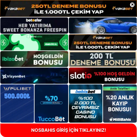
×
NOSBAHIS GİRİŞ İÇİN TIKLAYINIZ!